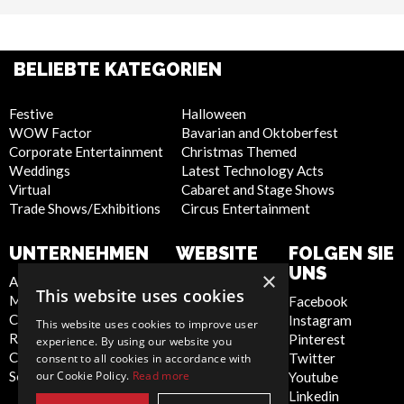
BELIEBTE KATEGORIEN
Festive
Halloween
WOW Factor
Bavarian and Oktoberfest
Corporate Entertainment
Christmas Themed
Weddings
Latest Technology Acts
Virtual
Cabaret and Stage Shows
Trade Shows/Exhibitions
Circus Entertainment
UNTERNEHMEN
WEBSITE
FOLGEN SIE
UNS
×
About Us
Privacy Policy
This website uses cookies
Meet the Team
Cookie Policy
Facebook
Contact Us
Artist Sign Up
Instagram
This website uses cookies to improve user
Report Abuse
Terms and
Pinterest
experience. By using our website you
Compliance Statement -
Conditions
Twitter
consent to all cookies in accordance with
our Cookie Policy.
Read more
Seafarers
Sitemap
Youtube
Linkedin