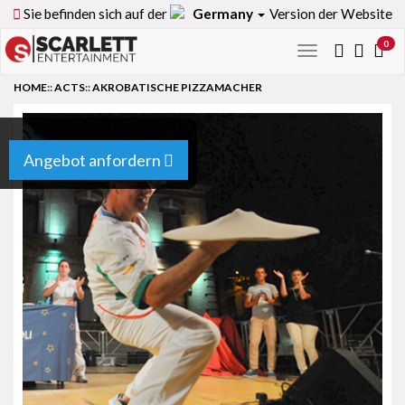
Sie befinden sich auf der
Germany
Version der Website
0
Toggle
navigation
HOME
::
ACTS
::
AKROBATISCHE PIZZAMACHER
Angebot anfordern