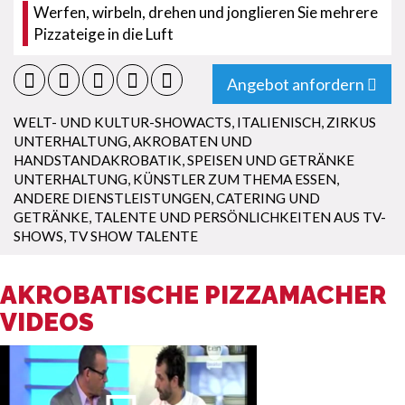
Werfen, wirbeln, drehen und jonglieren Sie mehrere
Pizzateige in die Luft
Angebot anfordern
WELT- UND KULTUR-SHOWACTS
,
ITALIENISCH
,
ZIRKUS
UNTERHALTUNG
,
AKROBATEN UND
HANDSTANDAKROBATIK
,
SPEISEN UND GETRÄNKE
UNTERHALTUNG
,
KÜNSTLER ZUM THEMA ESSEN
,
ANDERE DIENSTLEISTUNGEN
,
CATERING UND
GETRÄNKE
,
TALENTE UND PERSÖNLICHKEITEN AUS TV-
SHOWS
,
TV SHOW TALENTE
AKROBATISCHE PIZZAMACHER
VIDEOS