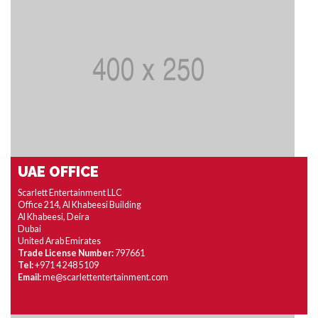
UAE OFFICE
Scarlett Entertainment LLC
Office 214, Al Khabeesi Building
Al Khabeesi, Deira
Dubai
United Arab Emirates
Trade License Number:
797661
Tel:
+971 4 248 5109
Email:
me@scarlettentertainment.com