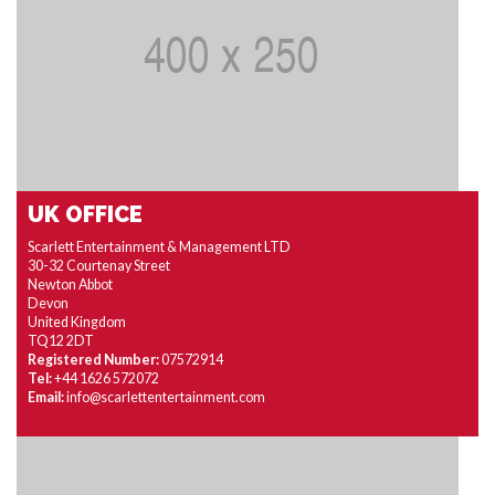
UK OFFICE
Scarlett Entertainment & Management LTD
30-32 Courtenay Street
Newton Abbot
Devon
United Kingdom
TQ12 2DT
Registered Number:
07572914
Tel:
+44 1626 572072
Email:
info@scarlettentertainment.com