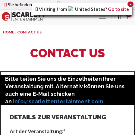
Sie befinden sich auf der
Germany
Version der Website
x
Visiting from
United States
?
Go to site
0
Toggle
navigation
HOME
::
CONTACT US
CONTACT US
Bitte teilen Sie uns die Einzelheiten Ihrer
Veranstaltung mit. Alternativ können Sie uns
auch eine E-Mail schicken
an
info@scarlettentertainment.com
DETAILS ZUR VERANSTALTUNG
Art der Veranstaltung:*