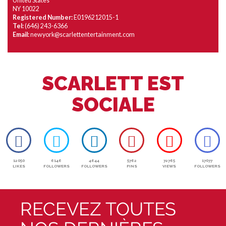
United States
NY 10022
Registered Number:
E0196212015-1
Tel:
(646) 243-6366
Email:
newyork@scarlettentertainment.com
SCARLETT EST
SOCIALE
12050
6146
4644
5762
72765
17077
LIKES
FOLLOWERS
FOLLOWERS
PINS
VIEWS
FOLLOWERS
RECEVEZ TOUTES