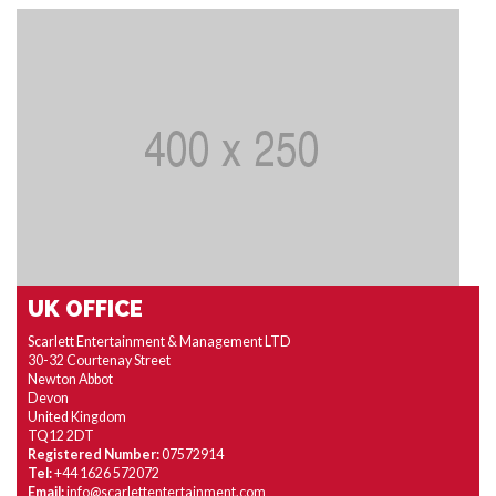
UK OFFICE
Scarlett Entertainment & Management LTD
30-32 Courtenay Street
Newton Abbot
Devon
United Kingdom
TQ12 2DT
Registered Number:
07572914
Tel:
+44 1626 572072
Email:
info@scarlettentertainment.com