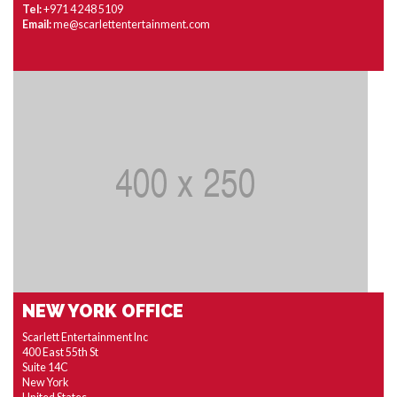
Tel:
+971 4 248 5109
Email:
me@scarlettentertainment.com
NEW YORK OFFICE
Scarlett Entertainment Inc
400 East 55th St
Suite 14C
New York