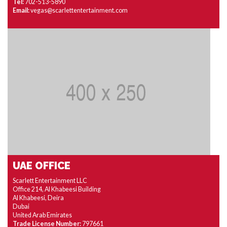
Tel:
702-513-5890
Email:
vegas@scarlettentertainment.com
UAE OFFICE
Scarlett Entertainment LLC
Office 214, Al Khabeesi Building
Al Khabeesi, Deira
Dubai
United Arab Emirates
Trade License Number:
797661