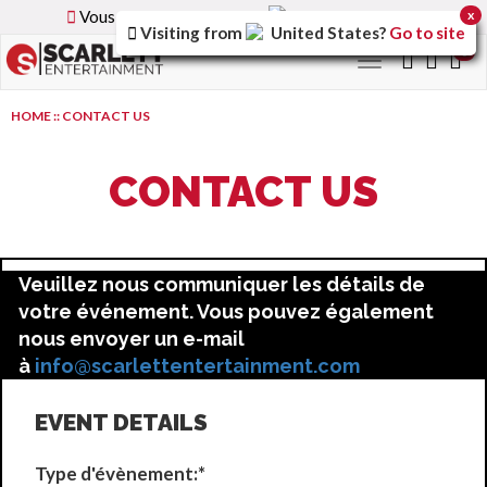
Vous parcourez la version
France
du site.
x
Visiting from
United States
?
Go to site
0
Toggle
navigation
HOME
::
CONTACT US
CONTACT US
Veuillez nous communiquer les détails de
votre événement. Vous pouvez également
nous envoyer un e-mail
à
info@scarlettentertainment.com
EVENT DETAILS
Type d'évènement:*