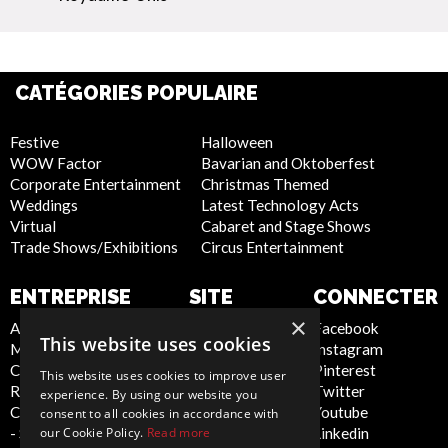
CATÉGORIES POPULAIRE
Festive
Halloween
WOW Factor
Bavarian and Oktoberfest
Corporate Entertainment
Christmas Themed
Weddings
Latest Technology Acts
Virtual
Cabaret and Stage Shows
Trade Shows/Exhibitions
Circus Entertainment
ENTREPRISE
SITE
CONNECTER
INTERNET
×
About Us
Facebook
This website uses cookies
Meet the Team
Instagram
Privacy Policy
Contact Us
Pinterest
Cookie Policy
This website uses cookies to improve user
Report Abuse
Twitter
Artist Sign Up
experience. By using our website you
Compliance Statement
Youtube
Terms and
consent to all cookies in accordance with
- Seafarers
Linkedin
our Cookie Policy.
Read more
Conditions