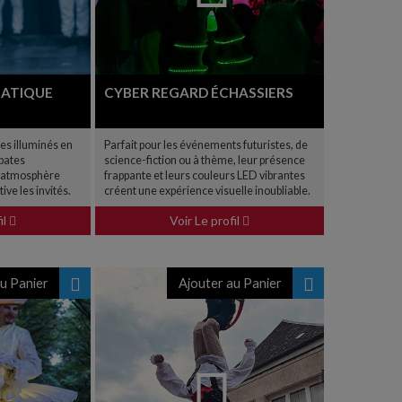
BATIQUE
CYBER REGARD ÉCHASSIERS
es illuminés en
Parfait pour les événements futuristes, de
bates
science-fiction ou à thème, leur présence
e atmosphère
frappante et leurs couleurs LED vibrantes
ive les invités.
créent une expérience visuelle inoubliable.
il
Voir Le profil
u Panier
Ajouter au Panier