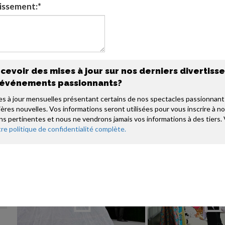
tissement:*
classiques et contemporaines tout en créant des expéri
de fêtes.
EN 
evoir des mises à jour sur nos derniers divertis
Trier:
A <> Z
POPULAR
 événements passionnants?
s à jour mensuelles présentant certains de nos spectacles passionnants
ères nouvelles. Vos informations seront utilisées pour vous inscrire à n
s pertinentes et nous ne vendrons jamais vos informations à des tiers. 
re politique de confidentialité complète.
Ajouter au Panier
Ajouter a