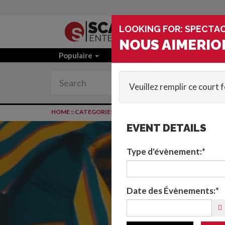
LOOKING FOR: SPECTAC
NOUS AIMERIO
Populaire
Act Categories
Localisat
Veuillez remplir ce court 
HOME
::
CATEGORIES
::
SPECTACLES DE CIRQUE
::
SPECTAC
EVENT DETAILS
Type d'évènement:*
Date des Évènements:*