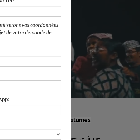
acter:*
tiliserons vos coordonnées
jet de votre demande de
App:
UR ÉCHASSES
t réactualisé avec des costumes
 public et présente les techniques de cirque