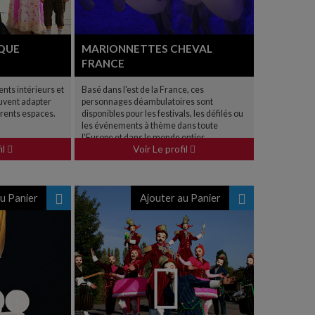
RQUE
MARIONNETTES CHEVAL
FRANCE
nts intérieurs et
Basé dans l'est de la France, ces
euvent adapter
personnages déambulatoires sont
érents espaces.
disponibles pour les festivals, les défilés ou
les événements à thème dans toute
l'Europe et dans le monde entier.
il
Voir Le profil
u Panier
Ajouter au Panier