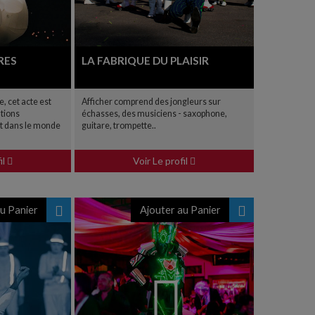
RES
LA FABRIQUE DU PLAISIR
e, cet acte est
Afficher comprend des jongleurs sur
ations
échasses, des musiciens - saxophone,
t dans le monde
guitare, trompette..
il
Voir Le profil
u Panier
Ajouter au Panier