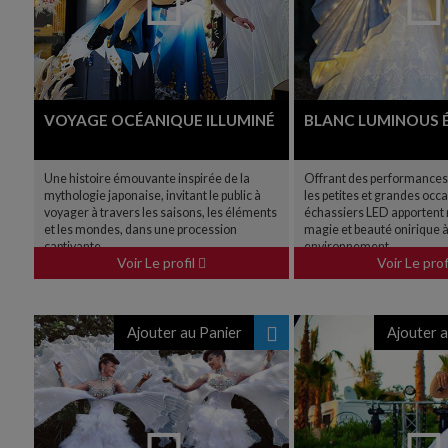
VOYAGE OCÉANIQUE ILLUMINÉ
BLANC LUMINOUS 
Une histoire émouvante inspirée de la
Offrant des performances 
mythologie japonaise, invitant le public à
les petites et grandes occa
voyager à travers les saisons, les éléments
échassiers LED apportent 
et les mondes, dans une procession
magie et beauté onirique à
captivante.
environnement
Voir Le profil
Voir Le prof
Ajouter au Panier
Ajouter a