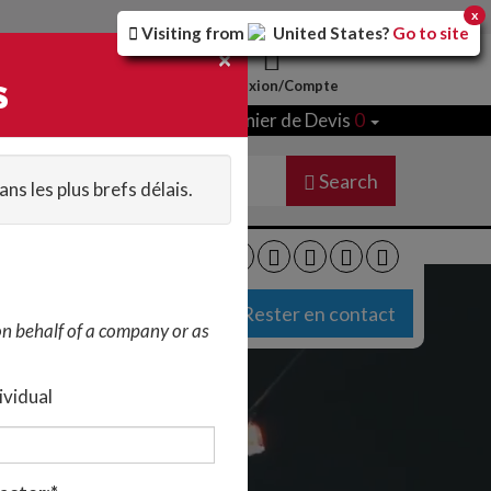
x
Visiting from
United States
?
Go to site
×
us contacter
Inscription
Connexion/Compte
S
Panier de Devis
0
 De Cas
À Propos
Search
ns les plus brefs délais.
Rester en contact
on behalf of a company or as
ividual