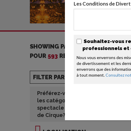
Les Conditions de Diver
Souhaitez-vous rec
SHOWING PAGE
<
1
POUR
33
>
professionnels et
POUR
593
RESULTATS
Nous vous enverrons des mise
de divertissement et les derni
enverrons que des information
à tout moment. 
Consultez not
FILTER PAR:
Préférez-vous voir toutes
les catégories de
spectacle dans Spectacles
de Cirque?