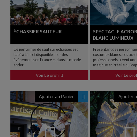
ÉCHASSIER SAUTEUR
SPECTACLE ACRO
BLANC LUMINEUX
Ce performer de saut sur échasses est
Présentant des personnag
basé à Lille et disponible pour des
costumes blancs, ces acro
événements en France et dans le monde
professionnels créent un
entier
magique et irréelle qui capt
Voir Le profil
Voir Le prof
Ajouter au Panier
Ajouter a