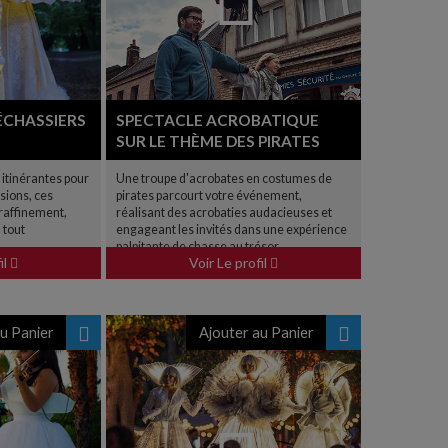
ÉCHASSIERS
SPECTACLE ACROBATIQUE
SUR LE THÈME DES PIRATES
itinérantes pour
Une troupe d'acrobates en costumes de
sions, ces
pirates parcourt votre événement,
raffinement,
réalisant des acrobaties audacieuses et
 tout
engageant les invités dans une expérience
palpitante de chasse au trésor.
il
Voir Le profil
u Panier
Ajouter au Panier