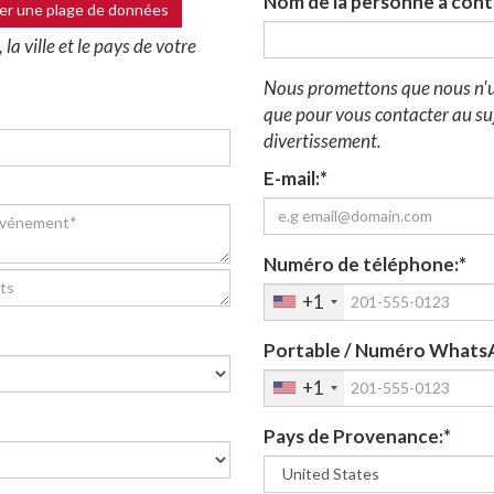
Nom de la personne à cont
er une plage de données
 la ville et le pays de votre
Nous promettons que nous n'u
que pour vous contacter au su
divertissement.
E-mail:*
Numéro de téléphone:*
+1
Portable / Numéro Whats
ENGAGEZ DES ARTISTES S
+1
Le traditionnel numéro de déambulation es
Pays de Provenance:*
innovants et des tenues à thème.
Un divertissement plus grand que nature, qui domine le