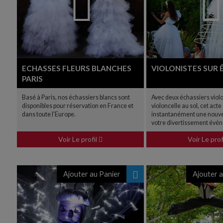
ECHASSES FLEURS BLANCHES
VIOLONISTES SUR 
PARIS
Basé à Paris, nos échassiers blancs sont
Avec deux échassiers violo
disponibles pour réservation en France et
violoncelle au sol, cet acte
dans toute l'Europe.
instantanément une nouve
votre divertissement évén
Voir Le profil
Voir Le prof
Ajouter au Panier
Ajouter a