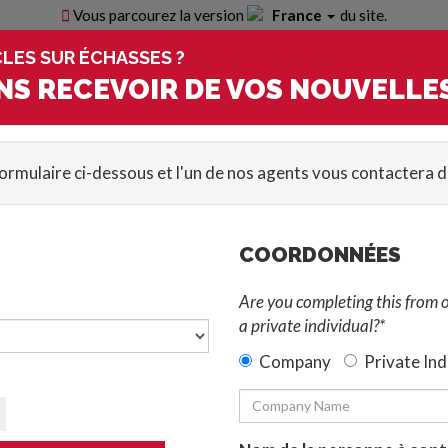
Vous parcourez la version
France
du site.
LES SUR ÉCHASSES ?
Demandez
No
NS RECEVOIR DE VOS NOUVELLE
ion
Création Sur-Mesure
Blog
Nouveaux
Études
formulaire ci-dessous et l'un de nos agents vous contactera da
LES SUR ÉCHASSES
COORDONNÉES
Are you completing this from 
a private individual?*
Company
Private Ind