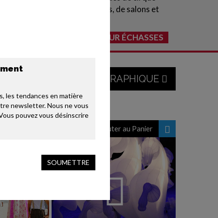
ences uniques lors de festivals, de salons et
SAVOIR PLUS SPECTACLES SUR ÉCHASSES
sement
VUE CARTOGRAPHIQUE
, les tendances en matière 
otre newsletter. Nous ne vous 
Vous pouvez vous désinscrire 
u Panier
Ajouter au Panier
SOUMETTRE