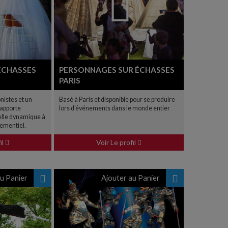
ÉCHASSES
PERSONNAGES SUR ÉCHASSES
PARIS
nistes et un
Basé à Paris et disponible pour se produire
 apporte
lors d'événements dans le monde entier
lle dynamique à
ementiel.
il
Voir Le profil
u Panier
Ajouter au Panier