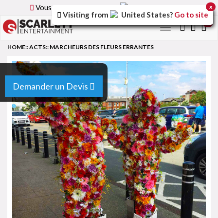
Vous parcourez la version
France
du site.
x
Visiting from
United States
?
Go to site
0
Toggle
navigation
HOME
::
ACTS
::
MARCHEURS DES FLEURS ERRANTES
Demander un Devis