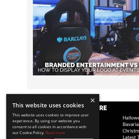
×
This website uses cookies
CATÉGORIES POPULAIRE
This website uses cookies to improve user
Festive
Hallow
experience. By using our website you
WOW Factor
Bavaria
consent to all cookies in accordance with
Corporate Entertainment
Christ
our Cookie Policy.
Read more
Weddings
Latest 