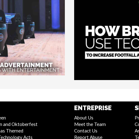
ENTREPRISE
S
een
About Us
Pr
n and Oktoberfest
Meet the Team
C
mas Themed
Contact Us
Ar
Technology Acts
Report Abuse
T