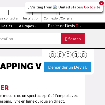
x
Visiting from
United States
?
Go to site
us contacter
Inscription
Connexion/Compte
Panier de Devis
0
 De Cas
À Propos
Search
APPING VIDÉO DE
Demander un Devis
VER
 mesure ou un spectacle prêt à l'emploi avec
oins, livré en ligne ou joué en direct.