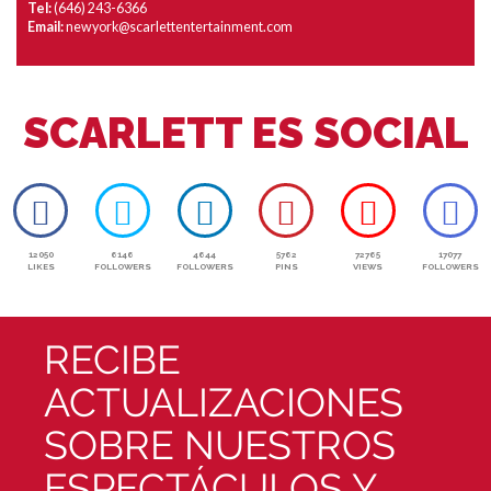
Tel:
(646) 243-6366
Email:
newyork@scarlettentertainment.com
SCARLETT ES SOCIAL
12050
6146
4644
5762
72765
17077
LIKES
FOLLOWERS
FOLLOWERS
PINS
VIEWS
FOLLOWERS
RECIBE
ACTUALIZACIONES
SOBRE NUESTROS
ESPECTÁCULOS Y