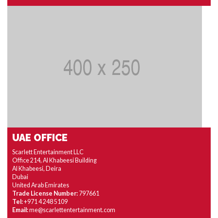
UAE OFFICE
Scarlett Entertainment LLC
Office 214, Al Khabeesi Building
Al Khabeesi, Deira
Dubai
United Arab Emirates
Trade License Number:
797661
Tel:
+971 4 248 5109
Email:
me@scarlettentertainment.com