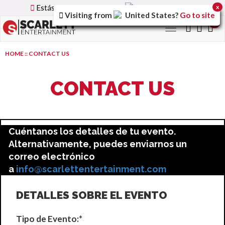
Estás utilizando la versión
Spain
del sitio.
x
Visiting from
United States
?
Go to site
0
Toggle
navigation
HOME
::
CONTACT US
CONTACT US
Cuéntanos los detalles de tu evento.
Alternativamente, puedes enviarnos un
correo electrónico
a
info@scarlettentertainment.com
DETALLES SOBRE EL EVENTO
Tipo de Evento:*