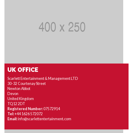
UK OFFICE
Scarlett Entertainment & Management LTD
30-32 Courtenay Street
Newton Abbot
Devon
United Kingdom
TQ12 2DT
Registered Number:
07572914
Tel:
+44 1626 572072
Email:
info@scarlettentertainment.com