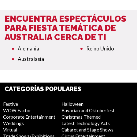
ENCUENTRA ESPECTÁCULOS
PARA FIESTA TEMÁTICA DE
AUSTRALIA CERCA DE TI
Alemania
Reino Unido
Australasia
CATEGORÍAS POPULARES
Festive
Halloween
WOW Factor
Bavarian and Oktoberfest
Corporate Entertainment
Christmas Themed
Weddings
Latest Technology Acts
Virtual
Cabaret and Stage Shows
Trade Shows/Exhibitions
Circus Entertainment