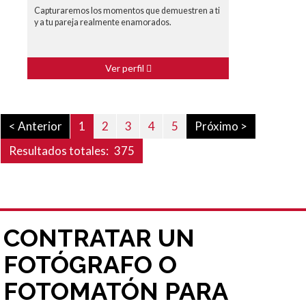
Capturaremos los momentos que demuestren a ti
y a tu pareja realmente enamorados.
Ver perfil
< Anterior
1
2
3
4
5
Próximo >
Resultados totales:
375
CONTRATAR UN
FOTÓGRAFO O
FOTOMATÓN PARA