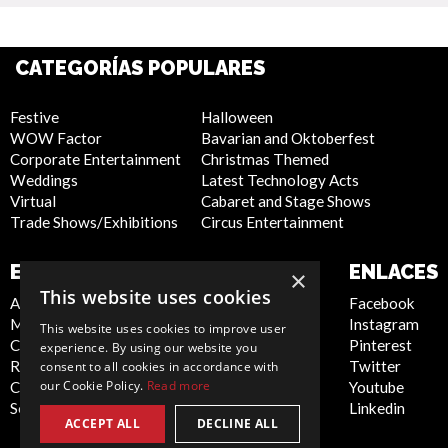
CATEGORÍAS POPULARES
Festive
Halloween
WOW Factor
Bavarian and Oktoberfest
Corporate Entertainment
Christmas Themed
Weddings
Latest Technology Acts
Virtual
Cabaret and Stage Shows
Trade Shows/Exhibitions
Circus Entertainment
EMPRESA
SITIO WEB
ENLACES
×
This website uses cookies
About Us
Privacy Policy
Facebook
Meet the Team
Cookie Policy
Instagram
This website uses cookies to improve user
Contact Us
Artist Sign Up
Pinterest
experience. By using our website you
Report Abuse
Terms and
Twitter
consent to all cookies in accordance with
our Cookie Policy.
Read more
Compliance Statement -
Conditions
Youtube
Seafarers
Sitemap
Linkedin
ACCEPT ALL
DECLINE ALL