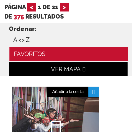
PÁGINA
<
1
DE
21
>
DE
375
RESULTADOS
Ordenar:
A <> Z
FAVORITOS
VER MAPA
Añadir a la cesta