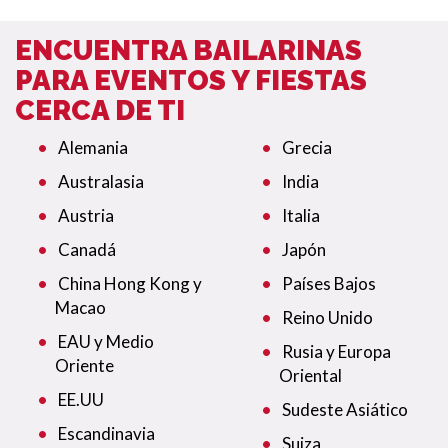
ENCUENTRA BAILARINAS
PARA EVENTOS Y FIESTAS
CERCA DE TI
Alemania
Grecia
Australasia
India
Austria
Italia
Canadá
Japón
China Hong Kong y
Países Bajos
Macao
Reino Unido
EAU y Medio
Rusia y Europa
Oriente
Oriental
EE.UU
Sudeste Asiático
Escandinavia
Suiza