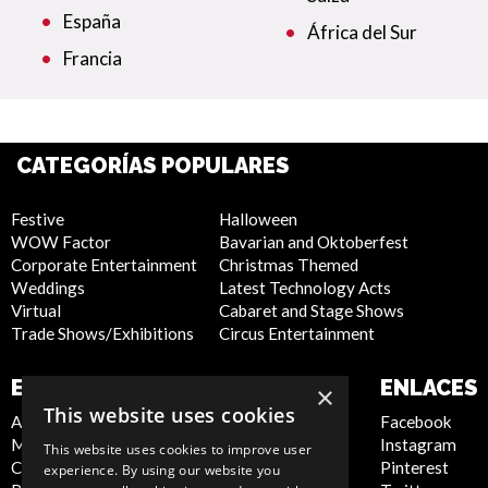
España
África del Sur
Francia
CATEGORÍAS POPULARES
Festive
Halloween
WOW Factor
Bavarian and Oktoberfest
Corporate Entertainment
Christmas Themed
Weddings
Latest Technology Acts
Virtual
Cabaret and Stage Shows
Trade Shows/Exhibitions
Circus Entertainment
EMPRESA
SITIO WEB
ENLACES
×
This website uses cookies
About Us
Privacy Policy
Facebook
Meet the Team
Cookie Policy
Instagram
This website uses cookies to improve user
Contact Us
Artist Sign Up
Pinterest
experience. By using our website you