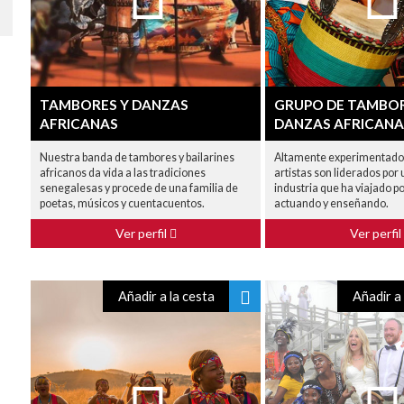
TAMBORES Y DANZAS
GRUPO DE TAMBOR
AFRICANAS
DANZAS AFRICANA
Nuestra banda de tambores y bailarines
Altamente experimentados
africanos da vida a las tradiciones
artistas son liderados por 
senegalesas y procede de una familia de
industria que ha viajado p
poetas, músicos y cuentacuentos.
actuando y enseñando.
Ver perfil
Ver perfil
Añadir a la cesta
Añadir a 