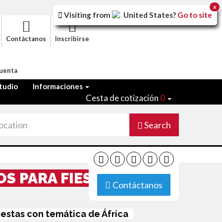
x
Visiting from
United States
?
Go to site
Contáctanos
Inscribirse
Cuenta
tudio
Informaciones
Cesta de cotización
0
Search
S PARA FIESTA
Contáctanos
iestas con temática de África