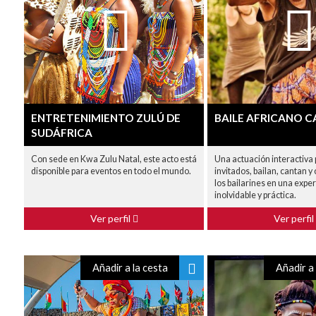
ENTRETENIMIENTO ZULÚ DE
BAILE AFRICANO 
SUDÁFRICA
Con sede en Kwa Zulu Natal, este acto está
Una actuación interactiva 
disponible para eventos en todo el mundo.
invitados, bailan, cantan y
los bailarines en una exper
inolvidable y práctica.
Ver perfil
Ver perfil
Añadir a la cesta
Añadir a 