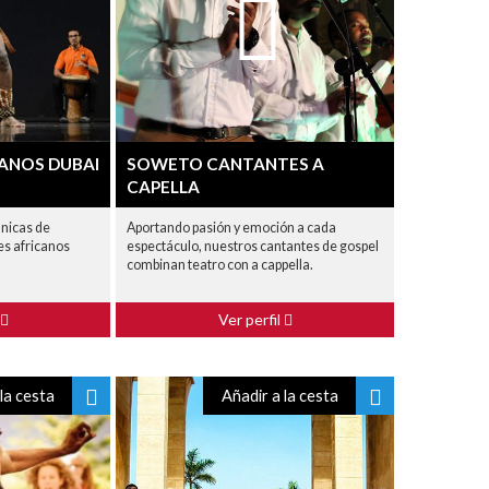
CANOS DUBAI
SOWETO CANTANTES A
CAPELLA
nicas de
Aportando pasión y emoción a cada
es africanos
espectáculo, nuestros cantantes de gospel
combinan teatro con a cappella.
Ver perfil
la cesta
Añadir a la cesta