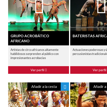
GRUPO ACROBÁTICO
BATERISTAS AFRI
AFRICANO
Artistas de circo africanos altamente
Actuaciones poderosas y ú
habilidosos sorprenden al público con
percusionistas tradicional
impresionantes acrobacias
Ver perfil
Ver perfil
Añadir a la cesta
Añadir a 