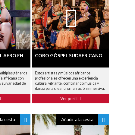
L AFRO EN
CORO GÓSPEL SUDAFRICANO
múltiples géneros
Estos artistas y músicos africanos
ia africana con
profesionales ofrecen una experiencia
 y su variedad de
cultural vibrante, combinando música y
danza para crear una narración inmersiva.
Ver perfil
la cesta
Añadir a la cesta