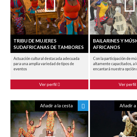
TRIBU DE MUJERES
BAILARINES Y MÚS
SUDAFRICANAS DE TAMBORES
AFRICANOS
Actuación cultural destacada adecuada
Con la participación de mú
para una amplia variedad de tipos de
altamente capacitados, a l
eventos
encantará nuestra opción 
Ver perfil
Ver perfil
Añadir a la cesta
Añadir a 