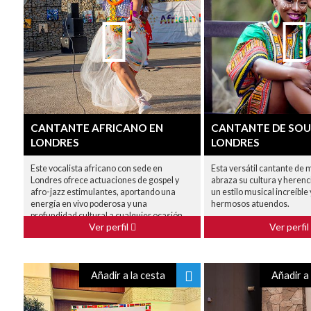
CANTANTE AFRICANO EN
CANTANTE DE SOU
LONDRES
LONDRES
Este vocalista africano con sede en
Esta versátil cantante de 
Londres ofrece actuaciones de gospel y
abraza su cultura y herenc
afro-jazz estimulantes, aportando una
un estilo musical increíble
energía en vivo poderosa y una
hermosos atuendos.
profundidad cultural a cualquier ocasión.
Ver perfil
Ver perfil
Añadir a la cesta
Añadir a 