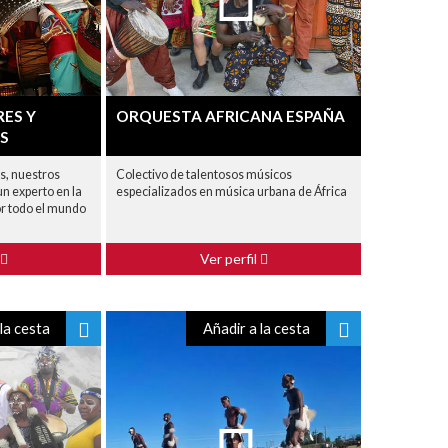
ES Y
ORQUESTA AFRICANA ESPAÑA
S
, nuestros
Colectivo de talentosos músicos
un experto en la
especializados en música urbana de África
or todo el mundo
Ver perfil
la cesta
Añadir a la cesta