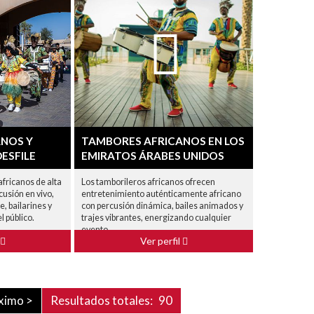
NOS Y
TAMBORES AFRICANOS EN LOS
ESFILE
EMIRATOS ÁRABES UNIDOS
fricanos de alta
Los tamborileros africanos ofrecen
usión en vivo,
entretenimiento auténticamente africano
, bailarines y
con percusión dinámica, bailes animados y
l público.
trajes vibrantes, energizando cualquier
evento.
Ver perfil
ximo >
Resultados totales:
90