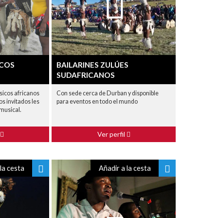
ICOS
BAILARINES ZULÚES
SUDAFRICANOS
sicos africanos
Con sede cerca de Durban y disponible
os invitados les
para eventos en todo el mundo
musical.
Ver perfil
la cesta
Añadir a la cesta