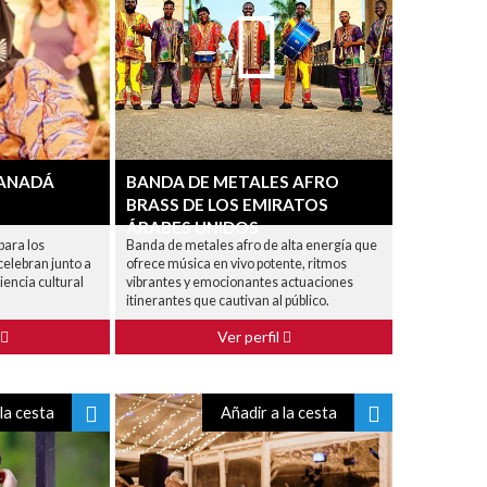
CANADÁ
BANDA DE METALES AFRO
BRASS DE LOS EMIRATOS
ÁRABES UNIDOS
para los
Banda de metales afro de alta energía que
 celebran junto a
ofrece música en vivo potente, ritmos
iencia cultural
vibrantes y emocionantes actuaciones
itinerantes que cautivan al público.
Ver perfil
la cesta
Añadir a la cesta