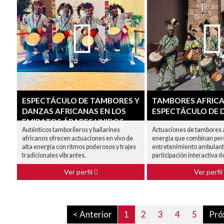
ESPECTÁCULO DE TAMBORES Y
TAMBORES AFRICA
DANZAS AFRICANAS EN LOS
ESPECTÁCULO DE D
EMIRATOS ÁRABES UNIDOS
Auténticos tamborileros y bailarines
Actuaciones de tambores a
africanos ofrecen actuaciones en vivo de
energía que combinan perc
alta energía con ritmos poderosos y trajes
entretenimiento ambulante
tradicionales vibrantes.
participación interactiva de
Ver perfil
Ver perfil
< Anterior
1
2
3
4
5
Pró