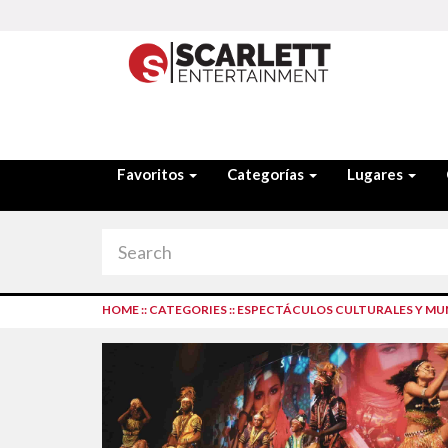
Favoritos
Categorías
Lugares
HOME
::
CATEGORIES
::
ESPECTÁCULOS CULTURALES Y MU