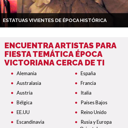
ESTATUAS VIVIENTES DE ÉPOCA HISTÓRICA
ENCUENTRA ARTISTAS PARA
FIESTA TEMÁTICA ÉPOCA
VICTORIANA CERCA DE TI
Alemania
España
Australasia
Francia
Austria
Italia
Bélgica
Países Bajos
EE.UU
Reino Unido
Escandinavia
Rusia y Europa