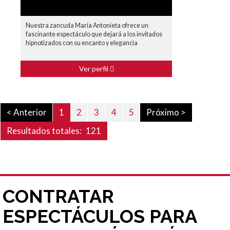
Nuestra zancuda María Antonieta ofrece un
fascinante espectáculo que dejará a los invitados
hipnotizados con su encanto y elegancia
Ver perfil
< Anterior
1
2
3
4
5
Próximo >
Resultados totales:
121
CONTRATAR
ESPECTÁCULOS PARA