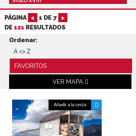
SIGLO XVIII
PÁGINA
<
1
DE
7
>
DE
121
RESULTADOS
Ordenar:
A <> Z
FAVORITOS
VER MAPA
Añadir a la cesta