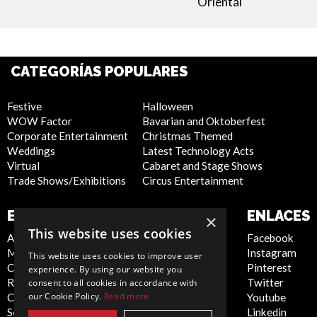
Oriental
CATEGORÍAS POPULARES
Festive
Halloween
WOW Factor
Bavarian and Oktoberfest
Corporate Entertainment
Christmas Themed
Weddings
Latest Technology Acts
Virtual
Cabaret and Stage Shows
Trade Shows/Exhibitions
Circus Entertainment
EMPRESA
SITIO WEB
ENLACES
×
This website uses cookies
About Us
Privacy Policy
Facebook
Meet the Team
Cookie Policy
Instagram
This website uses cookies to improve user
Contact Us
Artist Sign Up
Pinterest
experience. By using our website you
Report Abuse
Terms and
Twitter
consent to all cookies in accordance with
our Cookie Policy.
Read more
Compliance Statement -
Conditions
Youtube
Seafarers
Sitemap
Linkedin