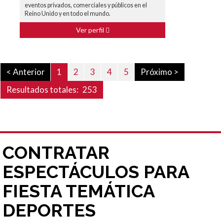
eventos privados, comerciales y públicos en el
Reino Unido y en todo el mundo.
Ver perfil
< Anterior
1
2
3
4
5
Próximo >
Resultados totales:
253
CONTRATAR
ESPECTÁCULOS PARA
FIESTA TEMÁTICA
DEPORTES