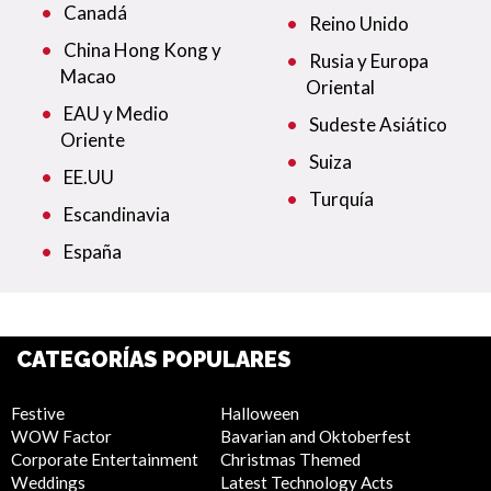
Canadá
Reino Unido
China Hong Kong y
Rusia y Europa
Macao
Oriental
EAU y Medio
Sudeste Asiático
Oriente
Suiza
EE.UU
Turquía
Escandinavia
España
CATEGORÍAS POPULARES
Festive
Halloween
WOW Factor
Bavarian and Oktoberfest
Corporate Entertainment
Christmas Themed
Weddings
Latest Technology Acts