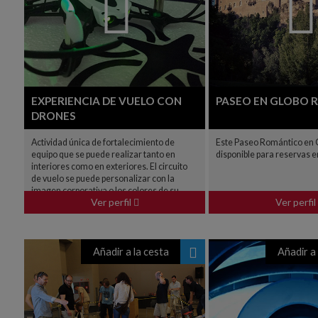
EXPERIENCIA DE VUELO CON
PASEO EN GLOBO
DRONES
Actividad única de fortalecimiento de
Este Paseo Romántico en 
equipo que se puede realizar tanto en
disponible para reservas e
interiores como en exteriores. El circuito
de vuelo se puede personalizar con la
imagen corporativa o los colores de su
Ver perfil
Ver perfil
empresa.
Añadir a la cesta
Añadir a 