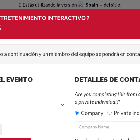
Estás utilizando la versión
Spain
del sitio.
NTRETENIMIENTO INTERACTIVO ?
Iniciar consulta
S
Iniciar sesión/ 
io a continuación y un miembro del equipo se pondrá en conta
Creaciones Personalizadas
Blog
Noticias
Casos de Es
EL EVENTO
DETALLES DE CON
Are you completing this from 
::
OTRO ENTRETENIMIENTO INTERACTIVO
a private individual?*
CONTRATAR OTRAS ACTIV
Company
Private Ind
Divertidas actividades interactivas y emoc
fiestas