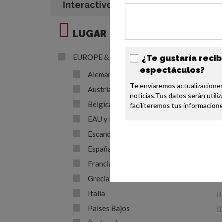
Interactivo?
LUGAR
EUROPE & MIDDLE EAST
¿Te gustaría recib
espectáculos?
Alemania
Te enviaremos actualizacione
Austria
noticias.Tus datos serán utili
Bélgica
faciliteremos tus informacion
EAU y Medio Oriente
Escandinavia
España
Francia
Grecia
Italia
Países Bajos