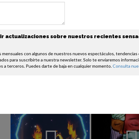
CABALLOS INFLABLES
ARTISTA DE BORD
ir actualizaciones sobre nuestros recientes sens
ILUMINADOS
VIVO DE LUJO
Acto de paseo llamativo
Combinando artesanía e i
s mensuales con algunos de nuestros nuevos espectáculos, tendencias d
ilustrador de moda ofrece 
zados para suscribirte a nuestra newsletter. Solo te enviaremos informac
bordado premium y servici
es a terceros. Puedes darte de baja en cualquier momento. 
Consulta nues
eventos exclusivos.
Ver perfil
Ver perfil
Añadir a la cesta
Añadir a 