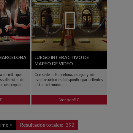
 BARCELONA
JUEGO INTERACTIVO DE
MAPEO DE VIDEO
ica permite que
Con sede en Barcelona, este juego de
s y disfruten de
eventos único está disponible para clientes
on una copa de
de todo el mundo.
Ver perfil
imo >
Resultados totales:
392