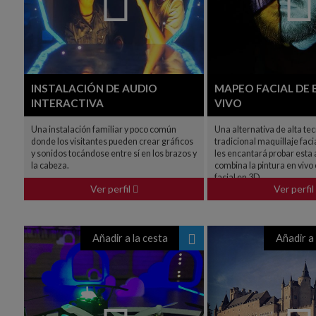
INSTALACIÓN DE AUDIO
MAPEO FACIAL DE 
INTERACTIVA
VIVO
Una instalación familiar y poco común
Una alternativa de alta tec
donde los visitantes pueden crear gráficos
tradicional maquillaje facia
y sonidos tocándose entre sí en los brazos y
les encantará probar esta
la cabeza.
combina la pintura en vivo
facial en 3D.
Ver perfil
Ver perfil
Añadir a la cesta
Añadir a 