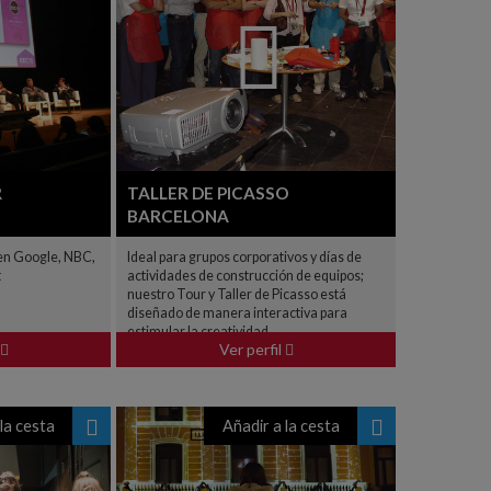
R
TALLER DE PICASSO
BARCELONA
yen Google, NBC,
Ideal para grupos corporativos y días de
t
actividades de construcción de equipos;
nuestro Tour y Taller de Picasso está
diseñado de manera interactiva para
estimular la creatividad.
Ver perfil
la cesta
Añadir a la cesta