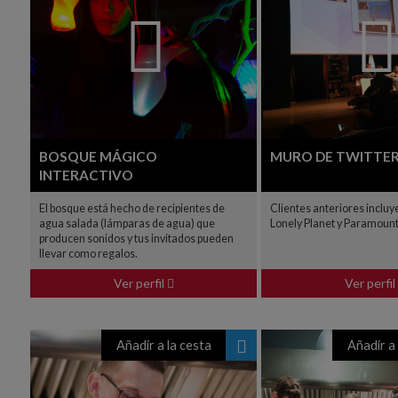
BOSQUE MÁGICO
MURO DE TWITTE
INTERACTIVO
El bosque está hecho de recipientes de
Clientes anteriores inclu
agua salada (lámparas de agua) que
Lonely Planet y Paramoun
producen sonidos y tus invitados pueden
llevar como regalos.
Ver perfil
Ver perfil
Añadir a la cesta
Añadir a 