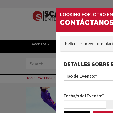
LOOKING FOR: OTRO E
CONTÁCTANO
Rellena el breve formular
Favoritos
Categorías
Lugares
DETALLES SOBRE 
Tipo de Evento:*
HOME
::
CATEGORIES
::
ENTRETENIMIENTO INTERACTIVO
Fecha/s del Evento:*