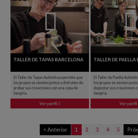
TALLER DE TAPAS BARCELONA
TALLER DE PAELLA
El Taller de Tapas Auténticas permite que
El Taller de Paella Autént
los grupos se sienten juntos y disfruten de
los grupos se sienten junto
probar sus creaciones con una copa de
degustar sus creaciones c
Sangría.
Sangría.
Ver perfil
Ver perfil
< Anterior
1
2
3
4
5
Próx