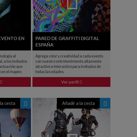
EVENTO EN
PARED DE GRAFFITI DIGITAL
ESPAÑA
nología al
Agrega color y creatividad a cada evento
l, a los invitados
con nuestro entretenimiento altamente
 actuación que
atractivo e interactivo para invitados de
 con el mapeo
todas las edades.
Ver perfil
la cesta
Añadir a la cesta