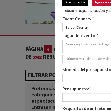
Añadir fecha
Agregar r
Indicar el lugar, la ciudad y 
Event Country:*
Select Country
Lugar del evento:*
PÁGINA
<
1
DE
22
>
DE
392
RESULTADOS
Moneda del presupuesto
FILTRAR POR:
Preferirías ver todas las
Presupuesto:*
categorías de
espectáculos en
Entretenimiento
Requisitos de entreteni