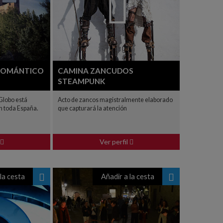
 ROMÁNTICO
CAMINA ZANCUDOS
STEAMPUNK
Globo está
Acto de zancos magistralmente elaborado
n toda España.
que capturará la atención
Ver perfil
la cesta
Añadir a la cesta