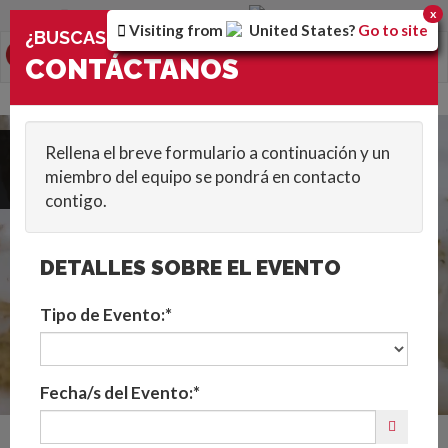
Estás utilizando la versión
Spain
del sitio.
x
Visiting from
United States
?
Go to site
×
¿BUSCAS ENTRETENIMIENTO?
0
Toggle
CONTÁCTANOS
navigation
HOME
::
TRADE SHOWS/EXHIBITIONS
::
GLOBAL
Rellena el breve formulario a continuación y un
Contáctanos
miembro del equipo se pondrá en contacto
contigo.
DETALLES SOBRE EL EVENTO
Tipo de Evento:*
Fecha/s del Evento:*
CONTRATAR