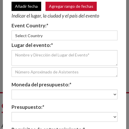
Añadir fecha
Agregar rango de fechas
ESPECTÁCULOS PARA
Indicar el lugar, la ciudad y el país del evento
FERIAS Y EXPOSICIONES
Event Country:*
¡Causa impacto en tu próxima feria o
Select Country
exposición!
Lugar del evento:*
Expertos líderes en
espectáculos para eventos
corporativos
, en Scarlett Entertainment
entendemos la importancia de ofrecer formas de
animación atractivas para ferias y
exposiciones .
Leer mas
INICIAR CONSULTA
Moneda del presupuesto:*
CONTRATAR ESPECTÁCULOS
Presupuesto:*
TECNOLÓGICOS
Artistas del mundo de la tecnología para