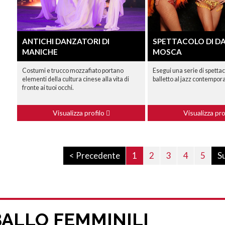
ANTICHI DANZATORI DI
SPETTACOLO DI D
MANICHE
MOSCA
Costumi e trucco mozzafiato portano
Esegui una serie di spettac
elementi della cultura cinese alla vita di
balletto al jazz contempo
fronte ai tuoi occhi.
Visualizza profilo
Visualizza pro
< Precedente
1
2
3
4
5
S
BALLO FEMMINILI