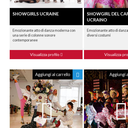
SHOWGIRLS UCRAINE
SHOWGIRL DEL CA
UCRAINO
Emozionante atto di danza moderna con
Emozionante atto di danz
una serie di colonne sonore
diversi costumi
contemporanee
Visualizza profilo
Visualizza pro
Aggiungi al carrello
Aggiungi a