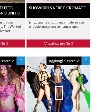
 TUTTO
SHOWGIRLS NERE E CROMATE
GNO UNITO
ustria con
Emozionante atto di danza moderna con
re, The Wanted
una colonna sonora contemporanea
ni capaci
filo
Visualizza profilo
l carrello
Aggiungi al carrello