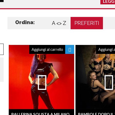
LEGGI
Ordina:
A <> Z
PREFERITI
Aggiungi al carrello
Aggiungi a
BALLERINA SOLISTA A MILANO
BAMBOLE DOPO I