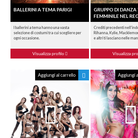
BALLERINI A TEMA PARIGI
GRUPPO DI DANZA
FEMMINILE NEL RE
I ballerini a tema hanno una vasta
Crediti precedenti nell'ind
selezione di costumi tra cui scegliere per
Rihanna, Kylie, Macklemo
ogni occasione.
e altri ti lasciano nelle ma
Visualizza profilo
Visualizza pro
Aggiungi al carrello
Aggiungi a