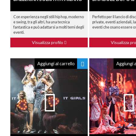
Con esperienza negli stili hip hop, moderno
Perfetto per il lancio di di
e swing, tra gli altri, ha una tecnica
private, eventi aziendali, la
fantastica e può adattarsi a molti temi degli
eventi che osano essere o
eventi.
Visualizza profilo
Visualizza pro
Aggiungi al carrello
Aggiungi a