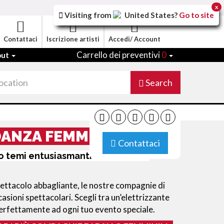
x
Visiting from
United States
?
Go to site
Contattaci
Iscrizione artisti
Accedi/ Account
Carrello dei preventivi
0
out
Search
ANZA FEMMINILI
Contattaci
 temi entusiasmanti adatti al tuo
pettacolo abbagliante, le nostre compagnie di
asioni spettacolari. Scegli tra un’elettrizzante
 perfettamente ad ogni tuo evento speciale.