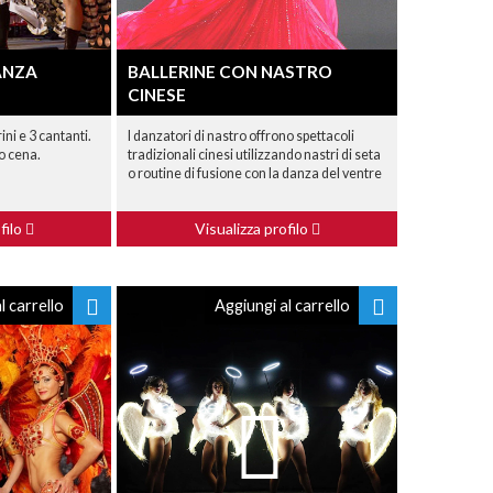
ANZA
BALLERINE CON NASTRO
CINESE
ni e 3 cantanti.
I danzatori di nastro offrono spettacoli
o cena.
tradizionali cinesi utilizzando nastri di seta
o routine di fusione con la danza del ventre
filo
Visualizza profilo
l carrello
Aggiungi al carrello