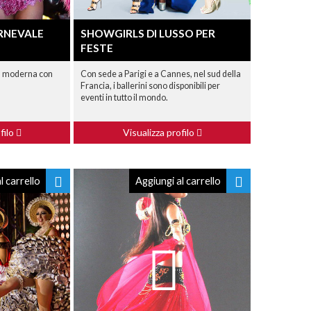
RNEVALE
SHOWGIRLS DI LUSSO PER
FESTE
a moderna con
Con sede a Parigi e a Cannes, nel sud della
Francia, i ballerini sono disponibili per
eventi in tutto il mondo.
filo
Visualizza profilo
l carrello
Aggiungi al carrello