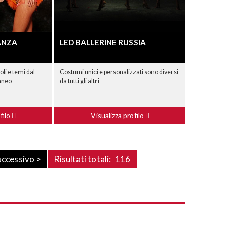
ANZA
LED BALLERINE RUSSIA
oli e temi dal
Costumi unici e personalizzati sono diversi
raneo
da tutti gli altri
filo
Visualizza profilo
uccessivo >
Risultati totali:
116