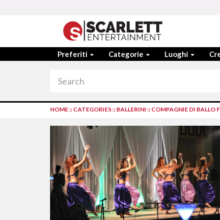
Preferiti
Categorie
Luoghi
Cre
HOME
::
CATEGORIES
::
BALLERINI
::
COMPAGNIE DI BALLO F