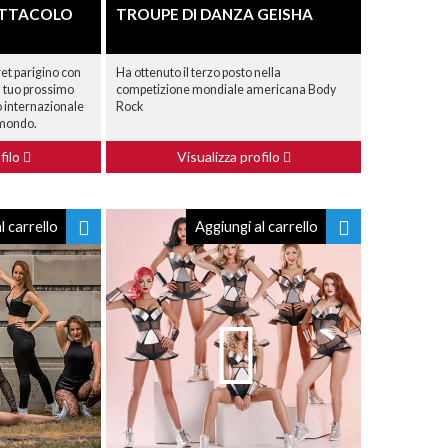
PETTACOLO
TROUPE DI DANZA GEISHA
et parigino con
Ha ottenuto il terzo posto nella
il tuo prossimo
competizione mondiale americana Body
lo internazionale
Rock
l mondo.
filo
Visualizza profilo
l carrello
Aggiungi al carrello