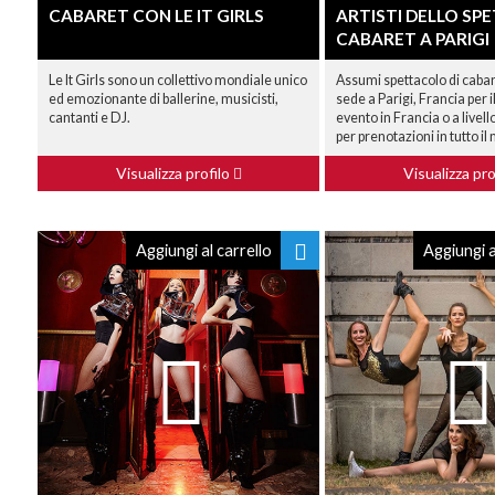
CABARET CON LE IT GIRLS
ARTISTI DELLO S
CABARET A PARIGI
Le It Girls sono un collettivo mondiale unico
Assumi spettacolo di cabar
ed emozionante di ballerine, musicisti,
sede a Parigi, Francia per 
cantanti e DJ.
evento in Francia o a livel
per prenotazioni in tutto i
Visualizza profilo
Visualizza pro
Aggiungi al carrello
Aggiungi a