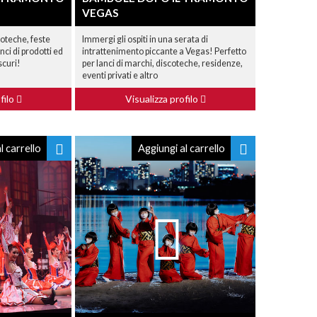
VEGAS
scoteche, feste
Immergi gli ospiti in una serata di
nci di prodotti ed
intrattenimento piccante a Vegas! Perfetto
scuri!
per lanci di marchi, discoteche, residenze,
eventi privati e altro
filo
Visualizza profilo
l carrello
Aggiungi al carrello