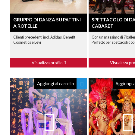
GRUPPO DI DANZA SU PATTINI
SPETTACOLO DI D
A ROTELLE
CABARET
Clienti precedenti incl. Adidas, Benefit
Con un massimo di 7 balleri
Cosmetics e Levi
Perfetto per spettacoli dop
Visualizza profilo
Visualizza pro
Aggiungi al carrello
Aggiungi a