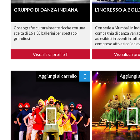
GRUPPO DI DANZA INDIANA
L'INGRESSO A BO
Coreografie culturalmente ricche con una
Con sede a Mumbai, in Ind
scelta di 16 a 35 ballerini per spettacoli
compagnia di danza variabi
grandiosi
ad esibirsi in eventi in tutt
comprese attivazioni ed ev
Visualizza profilo
Visualizza pro
Aggiungi al carrello
Aggiungi a