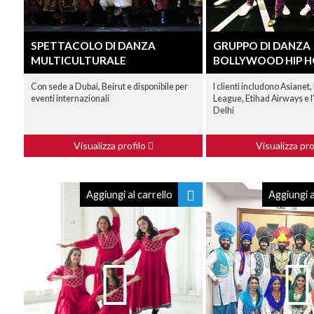
SPETTACOLO DI DANZA
GRUPPO DI DANZA
MULTICULTURALE
BOLLYWOOD HIP H
Con sede a Dubai, Beirut e disponibile per
I clienti includono Asianet
eventi internazionali
League, Etihad Airways e l
Delhi
Visualizza profilo
Visualizza pro
Aggiungi al carrello
Aggiungi a