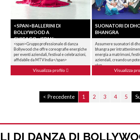
<SPAN>BALLERINI DI
SUONATORI DI DHO
BOLLYWOOD A
BHANGRA
CHICAGO</SPAN>
<span>Gruppo professionale di danza
Assumere suonatori di dhol 
Bollywood che offre coreografie energiche
bhangra per intrattenimen
per eventi aziendali, festival e celebrazioni,
energia a matrimoni, festi
affidabile da MTV India</span>
aziendali, creando un pote
vivo.
Visualizza profilo
Visualizza pro
< Precedente
1
2
3
4
5
S
LI DI DANZA DI BOLLYW