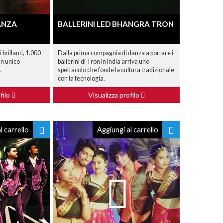
ANZA
BALLERINI LED BHANGRA TRON
 brillanti, 1.000
Dalla prima compagnia di danza a portare i
un unico
ballerini di Tron in India arriva uno
.
spettacolo che fonde la cultura tradizionale
con la tecnologia.
filo
Visualizza profilo
l carrello
Aggiungi al carrello