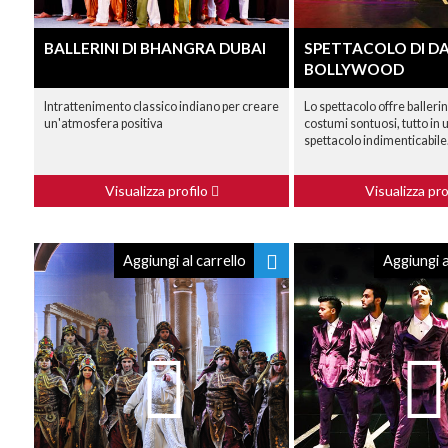
BALLERINI DI BHANGRA DUBAI
SPETTACOLO DI D
BOLLYWOOD
Intrattenimento classico indiano per creare
Lo spettacolo offre ballerini
un'atmosfera positiva
costumi sontuosi, tutto in 
spettacolo indimenticabile
Visualizza profilo
Visualizza pro
Aggiungi al carrello
Aggiungi a