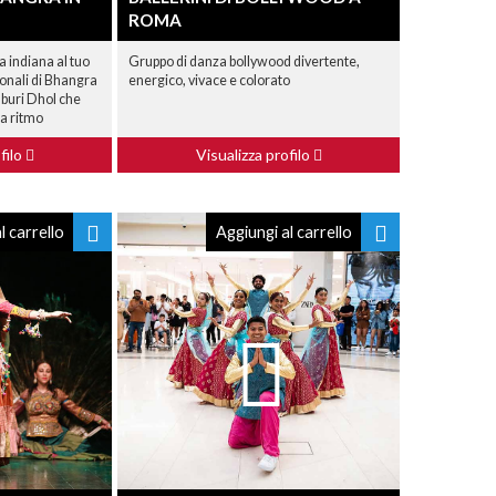
ROMA
a indiana al tuo
Gruppo di danza bollywood divertente,
ionali di Bhangra
energico, vivace e colorato
mburi Dhol che
 a ritmo
filo
Visualizza profilo
l carrello
Aggiungi al carrello