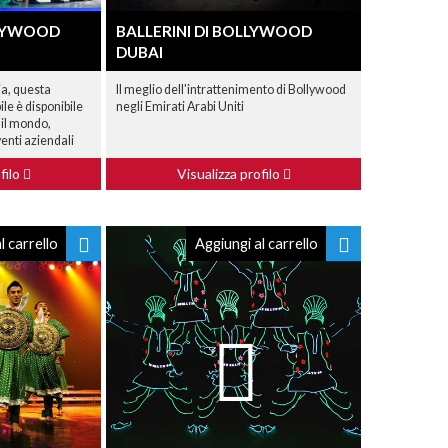
LLYWOOD
BALLERINI DI BOLLYWOOD
DUBAI
ia, questa
Il meglio dell'intrattenimento di Bollywood
le è disponibile
negli Emirati Arabi Uniti
o il mondo,
enti aziendali
filo
Visualizza profilo
l carrello
Aggiungi al carrello