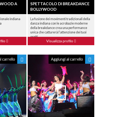
LYWOOD A
SPETTACOLO DI BREAKDANCE
BOLLYWOOD
zionale indiana
La fusione dei movimenti tradizionali della
za
danza indiana con le acrobazie moderne
della breakdance crea una performance
unica che catturerà l'attenzione dei tuoi
ospiti.
filo
Visualizza profilo
l carrello
Aggiungi al carrello