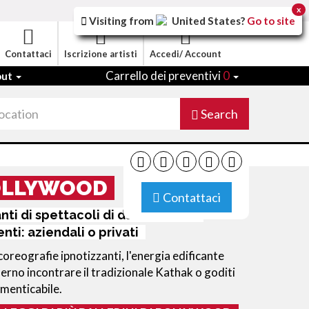
x
Visiting from
United States
?
Go to site
Contattaci
Iscrizione artisti
Accedi/ Account
Carrello dei preventivi
0
out
Search
BOLLYWOOD
Contattaci
nti di spettacoli di danza indiana
ti: aziendali o privati
coreografie ipnotizzanti, l'energia edificante
erno incontrare il tradizionale Kathak o goditi
imenticabile.