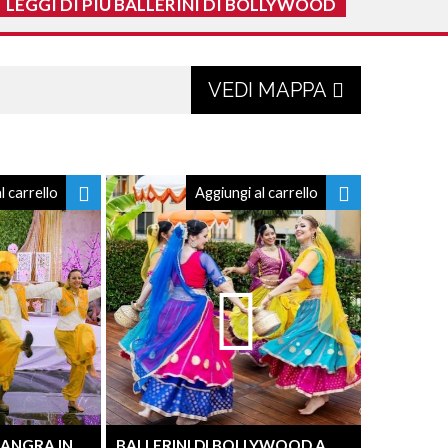
LEGGI DI PIÙ BALLERINI DI BOLLYWOOD
VEDI MAPPA
l carrello
Aggiungi al carrello
HANGRA IN
BALLERINI DI BOLLYWOOD A