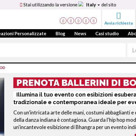
Stai utilizzando la versione
Italy
del sito
Avvia richiesta
azioni Personalizzate
Blog
News
Casi studio
Ab
OOD
PRENOTA BALLERINI DI 
Illumina il tuo evento con esibizioni esubera
tradizionale e contemporanea ideale per even
Con un’intricata arte delle mani, costumi abbaglianti e 
della danza indiana è contagiosa. Guarda l'hip hop mod
un'incantevole esibizione di Bhangra per un evento ind