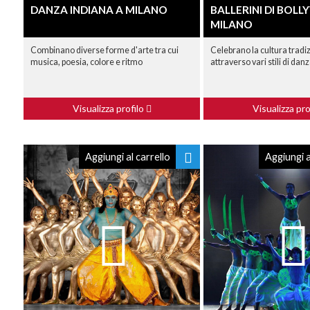
DANZA INDIANA A MILANO
BALLERINI DI BOL
MILANO
Combinano diverse forme d'arte tra cui
Celebrano la cultura tradi
musica, poesia, colore e ritmo
attraverso vari stili di dan
Visualizza profilo
Visualizza pro
Aggiungi al carrello
Aggiungi a