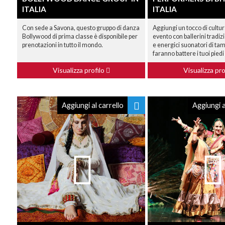
ITALIA
ITALIA
Con sede a Savona, questo gruppo di danza
Aggiungi un tocco di cultur
Bollywood di prima classe è disponibile per
evento con ballerini tradiz
prenotazioni in tutto il mondo.
e energici suonatori di ta
faranno battere i tuoi piedi
Visualizza profilo
Visualizza pro
Aggiungi al carrello
Aggiungi a