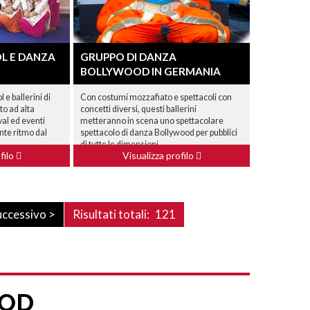
L E DANZA
GRUPPO DI DANZA
BOLLYWOOD IN GERMANIA
e ballerini di
Con costumi mozzafiato e spettacoli con
to ad alta
concetti diversi, questi ballerini
val ed eventi
metteranno in scena uno spettacolare
nte ritmo dal
spettacolo di danza Bollywood per pubblici
di tutte le dimensioni.
filo
Visualizza profilo
uccessivo >
Risultati totali:
121
OOD