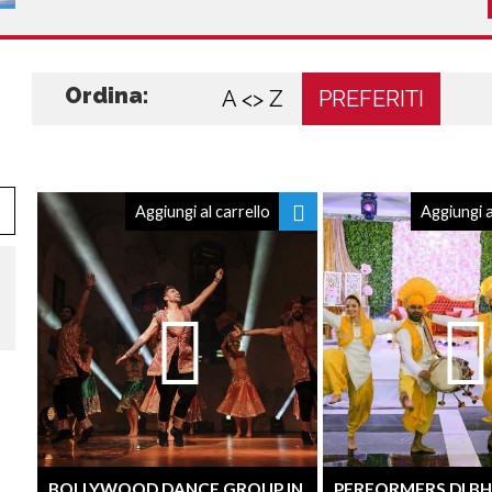
Ordina:
A <> Z
PREFERITI
Aggiungi al carrello
Aggiungi a
BOLLYWOOD DANCE GROUP IN
PERFORMERS DI B