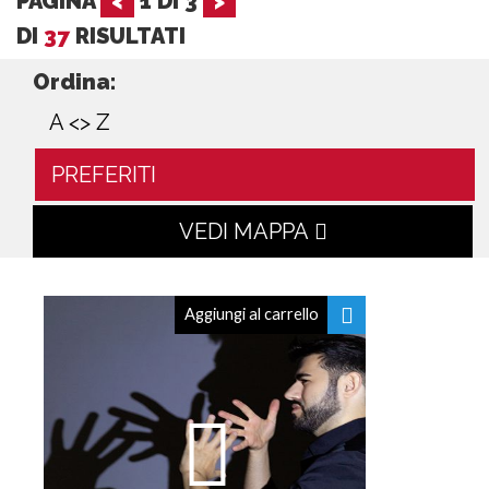
PAGINA
<
1
DI
3
>
DI
37
RISULTATI
Ordina:
A <> Z
PREFERITI
VEDI MAPPA
Aggiungi al carrello