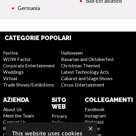
Sud-Est asiatico
Germania
CATEGORIE POPOLARI
Festive
Halloween
WOW Factor
Bavarian and Oktoberfest
Corporate Entertainment
Christmas Themed
Weddings
Latest Technology Acts
Virtual
Cabaret and Stage Shows
Trade Shows/Exhibitions
Circus Entertainment
AZIENDA
SITO
COLLEGAMENTI
WEB
About Us
Facebook
Meet the Team
Instagram
Privacy
Contact Us
Pinterest
Policy
×
Report Abuse
Twitter
Cookie
This website uses cookies
Compliance
Youtube
Policy