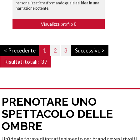
personalizzati trasformando qualsiasi idea in una
narrazione potente.
Visualizza profilo
< Precedente
1
2
3
Successivo >
Risultati totali:
37
PRENOTARE UNO
SPETTACOLO DELLE
OMBRE
Un’ideale forma di intrattenimento per brand reveal rivolti