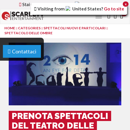
Stai utilizzando la versione
Italy
del sito
x
Visiting from
United States
?
Go to site
0
Toggle
navigation
HOME
::
CATEGORIES
::
SPETTACOLI NUOVI E PARTICOLARI
::
SPETTACOLO DELLE OMBRE
Contattaci
PRENOTA SPETTACOLI
DEL TEATRO DELLE