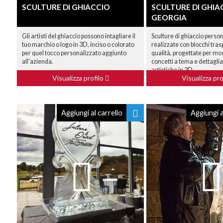
SCULTURE DI GHIACCIO
SCULTURE DI GHIA
GEORGIA
Gli artisti del ghiaccio possono intagliare il
Sculture di ghiaccio perso
tuo marchio o logo in 3D, inciso o colorato
realizzate con blocchi trasp
per quel tocco personalizzato aggiunto
qualità, progettate per mos
all'azienda.
concetti a tema e dettaglia
artistiche in 3D.
Visualizza profilo
Visualizza pro
Aggiungi al carrello
Aggiungi a