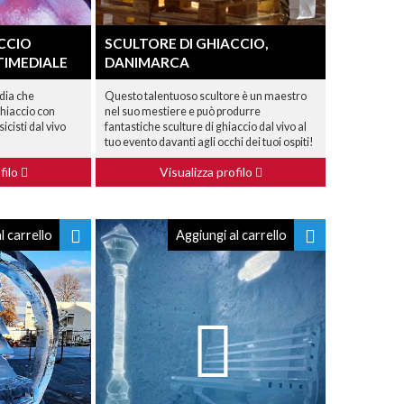
CCIO
SCULTORE DI GHIACCIO,
IMEDIALE
DANIMARCA
rdia che
Questo talentuoso scultore è un maestro
ghiaccio con
nel suo mestiere e può produrre
icisti dal vivo
fantastiche sculture di ghiaccio dal vivo al
tuo evento davanti agli occhi dei tuoi ospiti!
filo
Visualizza profilo
l carrello
Aggiungi al carrello