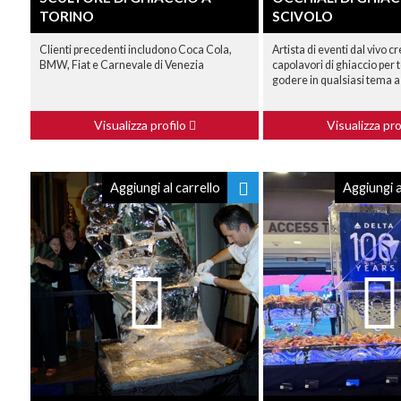
TORINO
SCIVOLO
Clienti precedenti includono Coca Cola,
Artista di eventi dal vivo c
BMW, Fiat e Carnevale di Venezia
capolavori di ghiaccio per t
godere in qualsiasi tema a
Visualizza profilo
Visualizza pro
Aggiungi al carrello
Aggiungi a