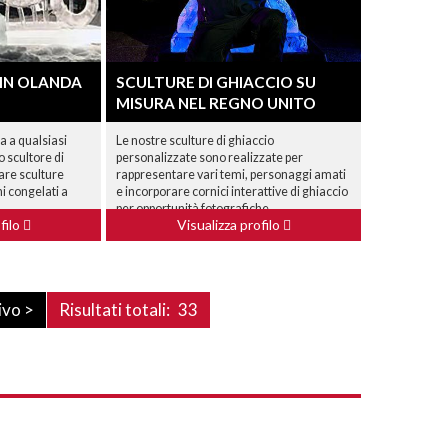
 IN OLANDA
SCULTURE DI GHIACCIO SU
MISURA NEL REGNO UNITO
 a qualsiasi
Le nostre sculture di ghiaccio
o scultore di
personalizzate sono realizzate per
are sculture
rappresentare vari temi, personaggi amati
hi congelati a
e incorporare cornici interattive di ghiaccio
per opportunità fotografiche.
filo
Visualizza profilo
ivo >
Risultati totali:
33