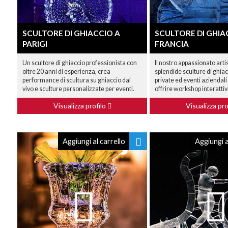
SCULTORE DI GHIACCIO A
SCULTORE DI GHIA
PARIGI
FRANCIA
Un scultore di ghiaccio professionista con
Il nostro appassionato arti
oltre 20 anni di esperienza, crea
splendide sculture di ghiac
performance di scultura su ghiaccio dal
private ed eventi aziendali
vivo e sculture personalizzate per eventi.
offrire workshop interattivi
Visualizza profilo
Visualizza pro
Aggiungi al carrello
Aggiungi a