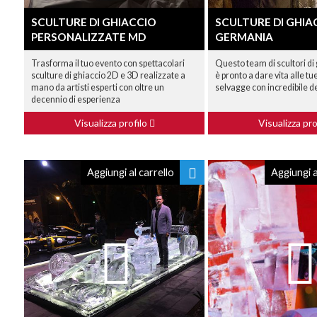
SCULTURE DI GHIACCIO
SCULTURE DI GHIA
PERSONALIZZATE MD
GERMANIA
Trasforma il tuo evento con spettacolari
Questo team di scultori di 
sculture di ghiaccio 2D e 3D realizzate a
è pronto a dare vita alle tue
mano da artisti esperti con oltre un
selvagge con incredibile d
decennio di esperienza
Visualizza profilo
Visualizza pro
Aggiungi al carrello
Aggiungi a