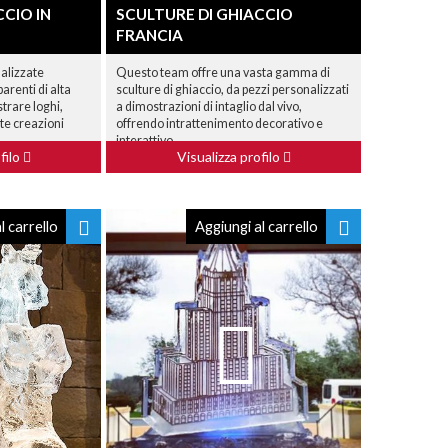
CCIO IN
SCULTURE DI GHIACCIO
FRANCIA
nalizzate
Questo team offre una vasta gamma di
arenti di alta
sculture di ghiaccio, da pezzi personalizzati
trare loghi,
a dimostrazioni di intaglio dal vivo,
te creazioni
offrendo intrattenimento decorativo e
interattivo.
filo
Visualizza profilo
l carrello
Aggiungi al carrello