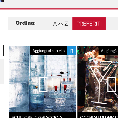
Ordina:
A <> Z
PREFERITI
Aggiungi al carrello
Aggiungi a
SCULTORE DI GHIACCIO A
OCCHIALI DI GHIAC