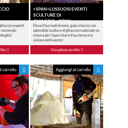
CCIO
<SPAN>LUSSUOSI EVENTI
SCULTURE DI
GHIACCIO</SPAN>
ghiaccio esperti
Eleva il tuo matrimonio, gala o lancio con
 visioni più
splendide sculture di ghiaccio realizzate su
ettaglio!
misura per rispecchiare il tuo tema e la
visione dell'evento!
filo
Visualizza profilo
l carrello
Aggiungi al carrello