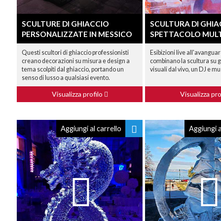
SCULTURE DI GHIACCIO
SCULTURA DI GHIA
PERSONALIZZATE IN MESSICO
SPETTACOLO MULT
Questi scultori di ghiaccio professionisti
Esibizioni live all'avangua
creano decorazioni su misura e design a
combinano la scultura su 
tema scolpiti dal ghiaccio, portando un
visuali dal vivo, un DJ e mus
senso di lusso a qualsiasi evento.
Visualizza profilo
Visualizza pro
Aggiungi al carrello
Aggiungi a