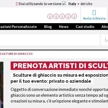
Stai utilizzando la versione
Italy
del sito
Avvia richiesta
azioni Personalizzate
Blog
News
Casi studio
Ab
CULTURE DI GHIACCIO
PRENOTA ARTISTI DI SCUL
Sculture di ghiaccio su misura ed esposizion
per il tuo evento: privato o aziendale
Oggetto di conversazione immediato nonché opportunit
ghiaccio sono un elemento artistico senza tempo ad og
creazioni su misura, c'è un'opzione elegante e stimolant