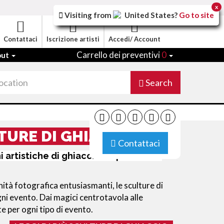
x
Visiting from
United States
?
Go to site
Contattaci
Iscrizione artisti
Accedi/ Account
Carrello dei preventivi
0
out
Search
TURE DI GHIACCIO
Contattaci
i artistiche di ghiaccio da prenotare
à fotografica entusiasmanti, le sculture di
ni evento. Dai magici centrotavola alle
e per ogni tipo di evento.