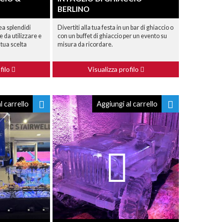
BERLINO
rea splendidi
Divertiti alla tua festa in un bar di ghiaccio o
e da utilizzare e
con un buffet di ghiaccio per un evento su
 tua scelta
misura da ricordare.
filo
Visualizza profilo
l carrello
Aggiungi al carrello