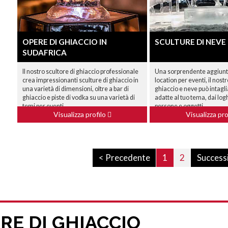
OPERE DI GHIACCIO IN
SCULTURE DI NEVE
SUDAFRICA
Il nostro scultore di ghiaccio professionale
Una sorprendente aggiunta
crea impressionanti sculture di ghiaccio in
location per eventi, il nostr
una varietà di dimensioni, oltre a bar di
ghiaccio e neve può intagli
ghiaccio e piste di vodka su una varietà di
adatte al tuo tema, dai log
temi per eventi.
persone e oggetti.
Visualizza profilo
Visualizza pro
< Precedente
1
2
Success
E DI GHIACCIO