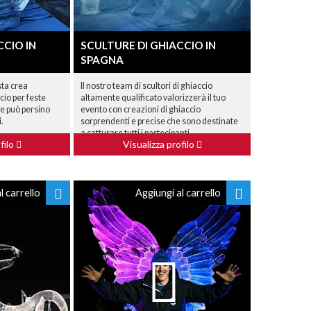
CCIO IN
SCULTURE DI GHIACCIO IN
SPAGNA
sta crea
Il nostro team di scultori di ghiaccio
cio per feste
altamente qualificato valorizzerà il tuo
 e può persino
evento con creazioni di ghiaccio
.
sorprendenti e precise che sono destinate
a catturare tutti i partecipanti.
filo
Visualizza profilo
l carrello
Aggiungi al carrello