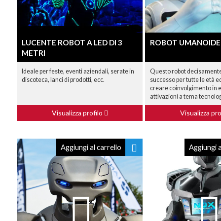
LUCENTE ROBOT A LED DI 3
ROBOT UMANOIDE 
METRI
Ideale per feste, eventi aziendali, serate in
Questo robot decisamente
discoteca, lanci di prodotti, ecc.
successo per tutte le età e
creare coinvolgimento in e
attivazioni a tema tecnolog
Visualizza profilo
Visualizza pro
Aggiungi al carrello
Aggiungi a