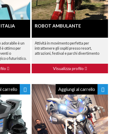
ITALIA
ROBOT AMBULANTE
 adorabile è un
Attività in movimento perfetta per
d è ottimo per
intrattenere gli ospiti presso resort,
venti o
attrazioni, festival e parchi divertimento
ico o futuristico.
filo
Visualizza profilo
l carrello
Aggiungi al carrello