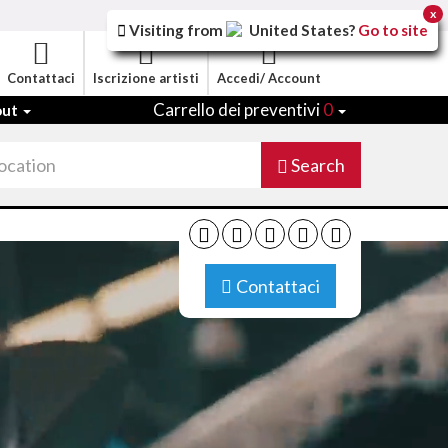
x
Visiting from
United States
?
Go to site
Contattaci
Iscrizione artisti
Accedi/ Account
Carrello dei preventivi
0
out
Search
Contattaci