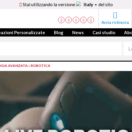
Stai utilizzando la versione
Italy
del sito
Avvia richiesta
azioni Personalizzate
Blog
News
Casi studio
Ab
OGIA AVANZATA
::
ROBOTICA