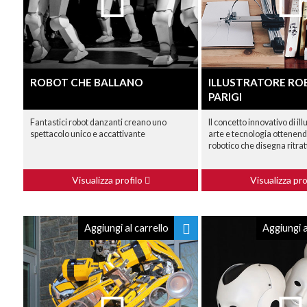
ROBOT CHE BALLANO
ILLUSTRATORE RO
PARIGI
Fantastici robot danzanti creano uno
Il concetto innovativo di il
spettacolo unico e accattivante
arte e tecnologia ottenend
robotico che disegna ritratt
Visualizza profilo
Visualizza pro
Aggiungi al carrello
Aggiungi a