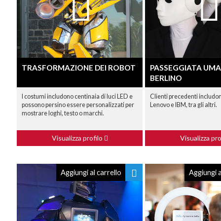
TRASFORMAZIONE DEI ROBOT
PASSEGGIATA UM
BERLINO
I costumi includono centinaia di luci LED e
Clienti precedenti includo
possono persino essere personalizzati per
Lenovo e IBM, tra gli altri.
mostrare loghi, testo o marchi.
Visualizza profilo
Visualizza pro
Aggiungi al carrello
Aggiungi a