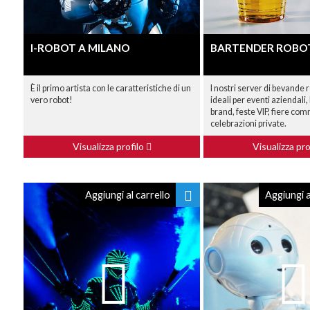
I-ROBOT A MILANO
BARTENDER ROBO
È il primo artista con le caratteristiche di un
I nostri server di bevande 
vero robot!
ideali per eventi aziendali, 
brand, feste VIP, fiere com
celebrazioni private.
Visualizza profilo
Visualizza pro
Aggiungi al carrello
Aggiungi a