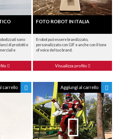
TICO
FOTO ROBOT IN ITALIA
robotizzati sono
Il robot può essere brandizzato,
lanci di prodotti e
personalizzato con GIF e anche con il tone
merciali e
of voice del tuo brand.
filo
Visualizza profilo
l carrello
Aggiungi al carrello