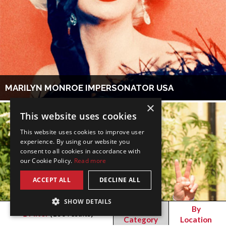
MARILYN MONROE IMPERSONATOR USA
×
This website uses cookies
This website uses cookies to improve user
experience. By using our website you
consent to all cookies in accordance with
our Cookie Policy.
Read more
ACCEPT ALL
DECLINE ALL
SHOW DETAILS
By
By
Filter
(
156
results)
Category
Location