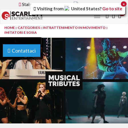
Stai utilizzando la versione
Italy
del sito
x
Visiting from
United States
?
Go to site
0
Toggle
navigation
HOME
::
CATEGORIES
::
INTRATTENIMENTO IN MOVIMENTO
::
IMITATORI E SOSIA
Contattaci