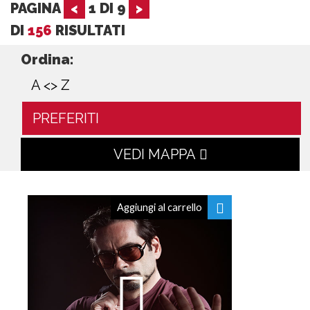
PAGINA
<
1
DI
9
>
DI
156
RISULTATI
Ordina:
A <> Z
PREFERITI
VEDI MAPPA
Aggiungi al carrello