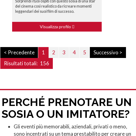
Sorprendi i tuoi ospiti con questo sosia di una star
del cinema così realistico da ricreare momenti
leggendari dei suoi film di successo.
Visualizza profilo
< Precedente
1
2
3
4
5
Successivo >
Risultati totali:
156
PERCHÉ PRENOTARE UN
SOSIA O UN IMITATORE?
Gli eventi più memorabili, aziendali, privati o meno,
sono incentrati su un tema prestabilito per creare un