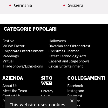
Germania
Svizzera
CATEGORIE POPOLARI
Festive
Halloween
WOW Factor
Bavarian and Oktoberfest
Corporate Entertainment
Christmas Themed
Weddings
Latest Technology Acts
Virtual
Cabaret and Stage Shows
Trade Shows/Exhibitions
Circus Entertainment
AZIENDA
SITO
COLLEGAMENTI
WEB
About Us
Facebook
Meet the Team
Instagram
Privacy
Contact Us
Pinterest
Policy
×
Report Abuse
Twitter
Cookie
This website uses cookies
Compliance
Youtube
Policy