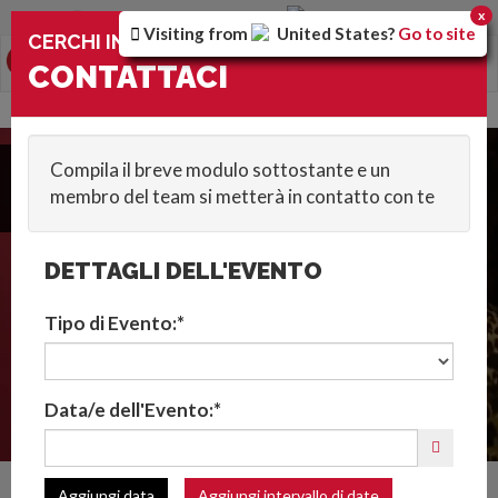
Stai utilizzando la versione
Italy
del sito
x
Visiting from
United States
?
Go to site
×
CERCHI INTRATTENIMENTO?
0
Toggle
CONTATTACI
navigation
HOME
::
TRADE SHOWS/EXHIBITIONS
::
UAE
Compila il breve modulo sottostante e un
Contattaci
membro del team si metterà in contatto con te
DETTAGLI DELL'EVENTO
Tipo di Evento:*
Data/e dell'Evento:*
INTRATTENIMENTO PER
Aggiungi data
Aggiungi intervallo di date