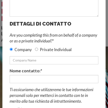
IDEE DI INTRATTENIMENTO A
DUBAI CHE MOSTRANO LA PIÙ
RECENTE TECNOLOGIA
DETTAGLI DI CONTATTO
La tecnologia preferita trai clienti a livello
locale si esibisce agli stand fieristici a Dubai e
Are you completing this from on behalf of a company
Abu Dhabi...
or as a private individual?*
Company
Private Individual
Nome contatto:*
Ti assicuriamo che utilizzeremo le tue informazioni
personali solo per metterci in contatto con te in
merito alla tua richiesta di intrattenimento.