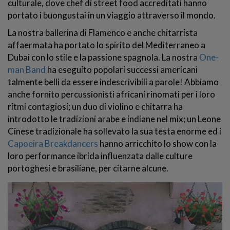
culturale, dove chef di street food accreditati hanno
portato i buongustai in un viaggio attraverso il mondo.
La nostra ballerina di Flamenco e anche chitarrista
affaermata ha portato lo spirito del Mediterraneo a
Dubai con lo stile e la passione spagnola. La nostra
One-
man Band
ha eseguito popolari successi americani
talmente belli da essere indescrivibili a parole! Abbiamo
anche fornito percussionisti africani rinomati per i loro
ritmi contagiosi; un duo di violino e chitarra ha
introdotto le tradizioni arabe e indiane nel mix; un Leone
Cinese tradizionale ha sollevato la sua testa enorme ed i
Capoeira Breakdancers
hanno arricchito lo show con la
loro performance ibrida influenzata dalle culture
portoghesi e brasiliane, per citarne alcune.