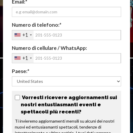
Email:*
Numero di telefono:*
+1
Numero di cellulare / WhatsApp:
PITTURA DAL VIVO IN REALTÀ VIRTUALE
+1
Paese:*
Vorresti ricevere aggiornamenti sui
nostri entustiasmanti eventi e
spettacoli più recenti?
Ti invieremo aggiornamenti mensili su alcuni dei nostri 
nuovi ed entusiasmanti spettacoli, tendenze di 
intrattenimento e ultime notizie. I tuoi dati verranno 