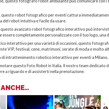
ne, questo fotografo robot ambulante può comunicare con i tuo
.
tà, questo robot fotografico per eventi cattura immediatament
a del robot intuitiva e facile da usare.
uesto avanzato robot fotografico interattivo può intervistare
essere completamente personalizzate con il tuo logo, una data
co interattivo per una varietà di occasioni, questo fotografo
este VIP, festival, cene, matrimoni, serate di moda e molto al
 intrattenimento robotico interattivo per eventi a Milano, It
notare questo Foto Robot in Italia. Il nostro team dedicato di
e a riguardo e di assisterti nella prenotazione.
ANCHE...