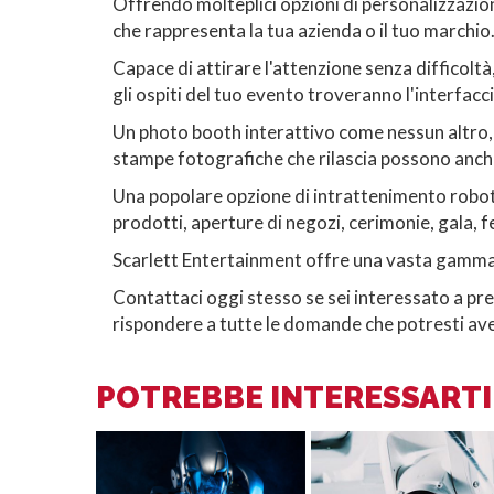
Offrendo molteplici opzioni di personalizzazio
che rappresenta la tua azienda o il tuo marchio
Capace di attirare l'attenzione senza difficol
gli ospiti del tuo evento troveranno l'interfacci
Un photo booth interattivo come nessun altro, q
stampe fotografiche che rilascia possono anche 
Una popolare opzione di intrattenimento roboti
prodotti, aperture di negozi, cerimonie, gala, f
Scarlett Entertainment offre una vasta gamma di
Contattaci oggi stesso se sei interessato a pre
rispondere a tutte le domande che potresti aver
POTREBBE INTERESSARTI 