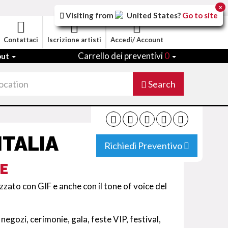
x
Visiting from
United States
?
Go to site
Contattaci
Iscrizione artisti
Accedi/ Account
Carrello dei preventivi
0
out
Search
ITALIA
Richiedi Preventivo
E
zzato con GIF e anche con il tone of voice del
negozi, cerimonie, gala, feste VIP, festival,