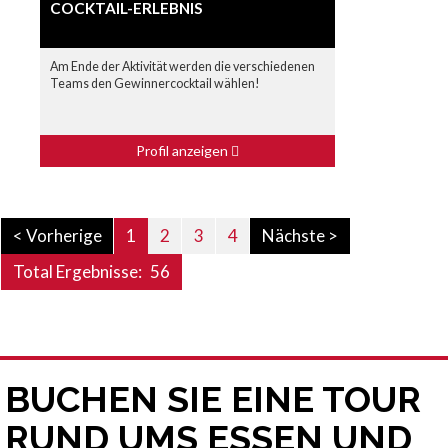
COCKTAIL-ERLEBNIS
Am Ende der Aktivität werden die verschiedenen
Teams den Gewinnercocktail wählen!
Profil anzeigen
< Vorherige
1
2
3
4
Nächste >
Total Ergebnisse:
56
BUCHEN SIE EINE TOUR
RUND UMS ESSEN UND