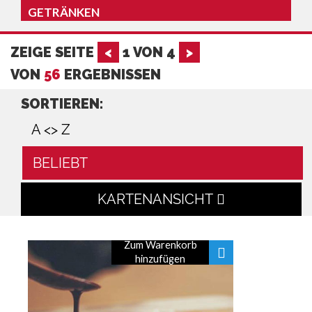
GETRÄNKEN
ZEIGE SEITE
<
1
VON
4
>
VON
56
ERGEBNISSEN
SORTIEREN:
A <> Z
BELIEBT
KARTENANSICHT
Zum Warenkorb
hinzufügen