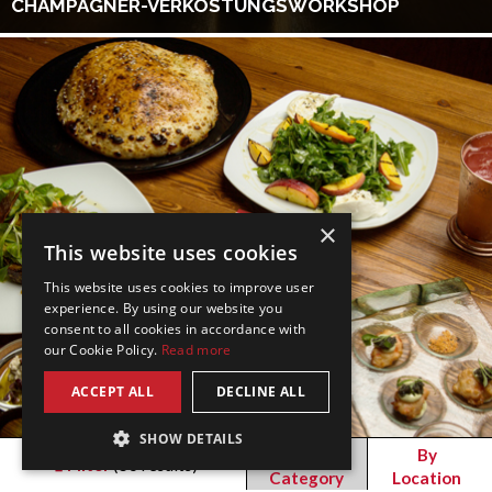
CHAMPAGNER-VERKOSTUNGSWORKSHOP
×
This website uses cookies
This website uses cookies to improve user
experience. By using our website you
consent to all cookies in accordance with
our Cookie Policy.
Read more
ACCEPT ALL
DECLINE ALL
SHOW DETAILS
By
By
Filter
(
56
results)
Category
Location