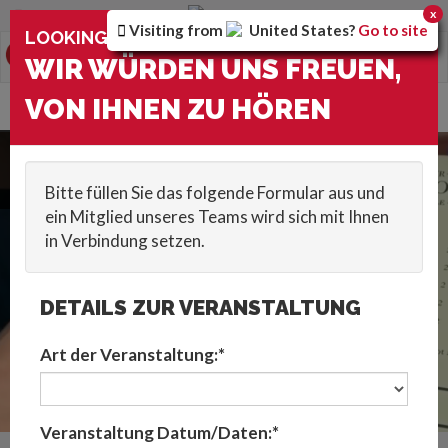
Sie befinden sich auf der
Germany
Version der Website
x
Visiting from
United States
?
Go to site
×
LOOKING FOR: VIRTUELLE MUSIKER ?
0
Toggle
WIR WÜRDEN UNS FREUEN,
navigation
HOME
::
CATEGORIES
::
VIRTUELLE UNTERHALTUNG
::
VIRTUELLE
VON IHNEN ZU HÖREN
MUSIKER
Kontaktieren Sie uns
Bitte füllen Sie das folgende Formular aus und
ein Mitglied unseres Teams wird sich mit Ihnen
in Verbindung setzen.
DETAILS ZUR VERANSTALTUNG
Art der Veranstaltung:*
Veranstaltung Datum/Daten:*