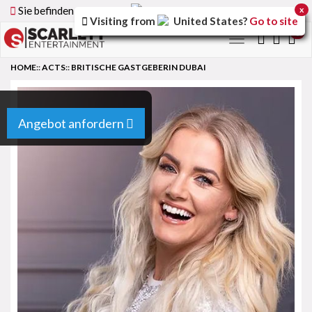
Sie befinden sich auf der
Germany
Version der Website
x
Visiting from
United States
?
Go to site
0
Toggle
navigation
HOME
::
ACTS
::
BRITISCHE GASTGEBERIN DUBAI
Angebot anfordern