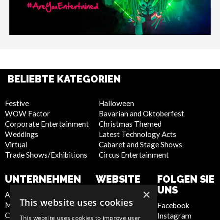
BELIEBTE KATEGORIEN
Festive
Halloween
WOW Factor
Bavarian and Oktoberfest
Corporate Entertainment
Christmas Themed
Weddings
Latest Technology Acts
Virtual
Cabaret and Stage Shows
Trade Shows/Exhibitions
Circus Entertainment
UNTERNEHMEN
WEBSITE
FOLGEN SIE
UNS
×
About Us
Privacy Policy
This website uses cookies
Meet the Team
Cookie Policy
Facebook
Contact Us
Artist Sign Up
Instagram
This website uses cookies to improve user