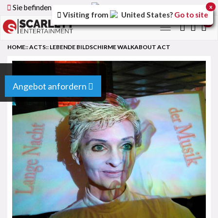
Sie befinden sich auf der
Germany
Version der Website
x
Visiting from
United States
?
Go to site
0
Toggle
navigation
HOME
::
ACTS
::
LEBENDE BILDSCHIRME WALKABOUT ACT
Angebot anfordern