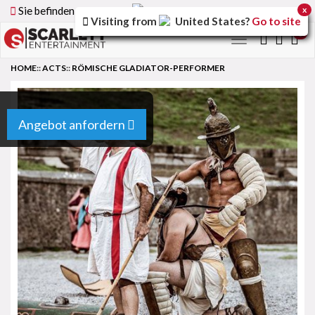
Sie befinden sich auf der
Germany
Version der Website
x
Visiting from
United States
?
Go to site
0
Toggle
navigation
HOME
::
ACTS
::
RÖMISCHE GLADIATOR-PERFORMER
Angebot anfordern