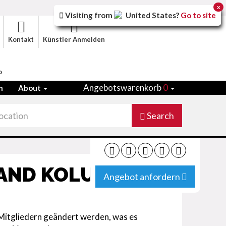
x
Visiting from
United States
?
Go to site
Kontakt
Künstler Anmelden
o
Angebotswarenkorb
0
n
About
Search
BAND KOLUMBIEN
Angebot anfordern
Mitgliedern geändert werden, was es