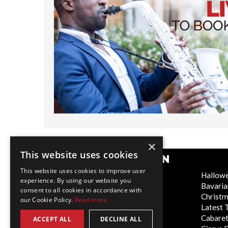
×
This website uses cookies
BELIEBTE KATEGORIEN
This website uses cookies to improve user
Festive
Hallow
experience. By using our website you
WOW Factor
Bavaria
consent to all cookies in accordance with
Corporate Entertainment
Christ
our Cookie Policy.
Read more
Weddings
Latest 
Virtual
Cabaret
ACCEPT ALL
DECLINE ALL