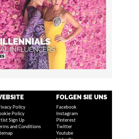
EBSITE
FOLGEN SIE UNS
ivacy Policy
Facebook
ookie Policy
Instagram
tist Sign Up
Pinterest
erms and Conditions
Twitter
itemap
Youtube