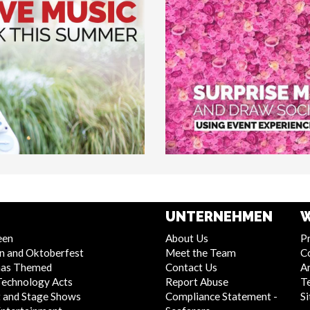
UNTERNEHMEN
W
een
About Us
Pr
n and Oktoberfest
Meet the Team
C
mas Themed
Contact Us
Ar
Technology Acts
Report Abuse
T
 and Stage Shows
Compliance Statement -
S