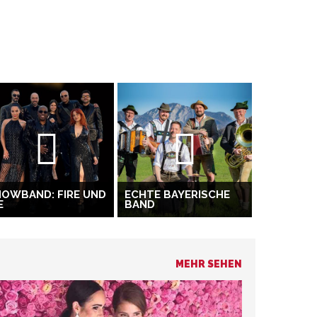
OWBAND: FIRE UND
ECHTE BAYERISCHE
E
BAND
MEHR SEHEN