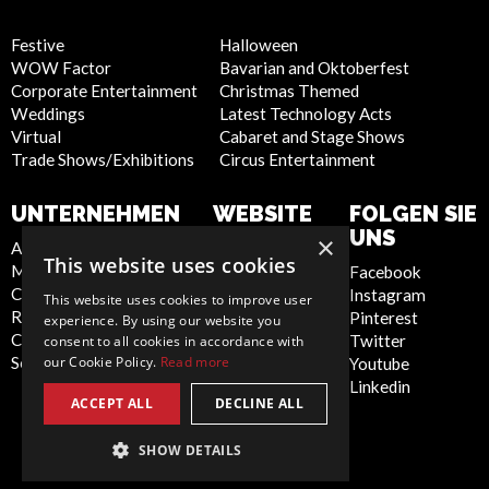
Festive
Halloween
WOW Factor
Bavarian and Oktoberfest
Corporate Entertainment
Christmas Themed
Weddings
Latest Technology Acts
Virtual
Cabaret and Stage Shows
Trade Shows/Exhibitions
Circus Entertainment
UNTERNEHMEN
WEBSITE
FOLGEN SIE
UNS
×
About Us
Privacy Policy
This website uses cookies
Meet the Team
Cookie Policy
Facebook
Contact Us
Artist Sign Up
Instagram
This website uses cookies to improve user
Report Abuse
Terms and
Pinterest
experience. By using our website you
Compliance Statement -
Conditions
Twitter
consent to all cookies in accordance with
our Cookie Policy.
Read more
Seafarers
Sitemap
Youtube
Linkedin
ACCEPT ALL
DECLINE ALL
SHOW DETAILS
Germany