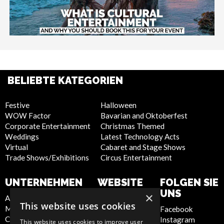
BELIEBTE KATEGORIEN
Festive
Halloween
WOW Factor
Bavarian and Oktoberfest
Corporate Entertainment
Christmas Themed
Weddings
Latest Technology Acts
Virtual
Cabaret and Stage Shows
Trade Shows/Exhibitions
Circus Entertainment
UNTERNEHMEN
WEBSITE
FOLGEN SIE
UNS
×
About Us
Privacy Policy
This website uses cookies
Meet the Team
Cookie Policy
Facebook
Contact Us
Artist Sign Up
Instagram
This website uses cookies to improve user