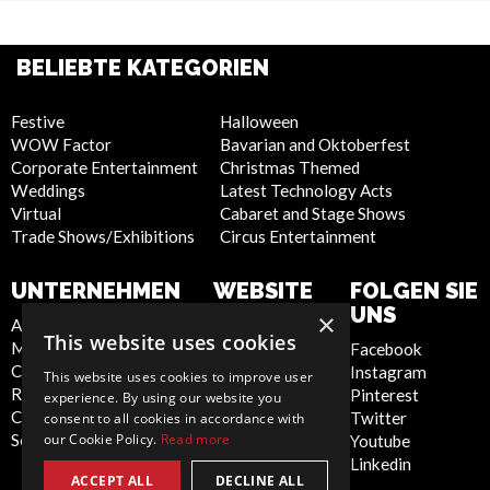
BELIEBTE KATEGORIEN
Festive
Halloween
WOW Factor
Bavarian and Oktoberfest
Corporate Entertainment
Christmas Themed
Weddings
Latest Technology Acts
Virtual
Cabaret and Stage Shows
Trade Shows/Exhibitions
Circus Entertainment
UNTERNEHMEN
WEBSITE
FOLGEN SIE
UNS
×
About Us
Privacy Policy
This website uses cookies
Meet the Team
Cookie Policy
Facebook
Contact Us
Artist Sign Up
Instagram
This website uses cookies to improve user
Report Abuse
Terms and
Pinterest
experience. By using our website you
Compliance Statement -
Conditions
Twitter
consent to all cookies in accordance with
Seafarers
Sitemap
our Cookie Policy.
Read more
Youtube
Linkedin
ACCEPT ALL
DECLINE ALL