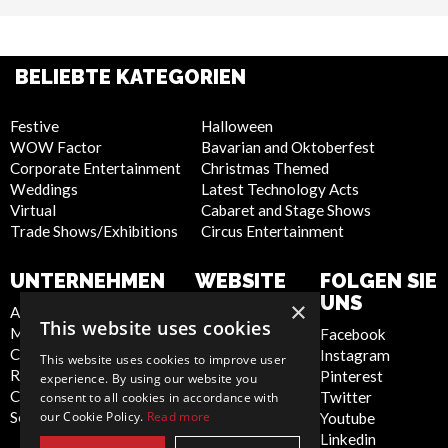
BELIEBTE KATEGORIEN
Festive
Halloween
WOW Factor
Bavarian and Oktoberfest
Corporate Entertainment
Christmas Themed
Weddings
Latest Technology Acts
Virtual
Cabaret and Stage Shows
Trade Shows/Exhibitions
Circus Entertainment
UNTERNEHMEN
WEBSITE
FOLGEN SIE
UNS
×
About Us
Privacy Policy
This website uses cookies
Meet the Team
Cookie Policy
Facebook
Contact Us
Artist Sign Up
Instagram
This website uses cookies to improve user
Report Abuse
Terms and
Pinterest
experience. By using our website you
Compliance Statement -
Conditions
Twitter
consent to all cookies in accordance with
our Cookie Policy.
Read more
Seafarers
Sitemap
Youtube
Linkedin