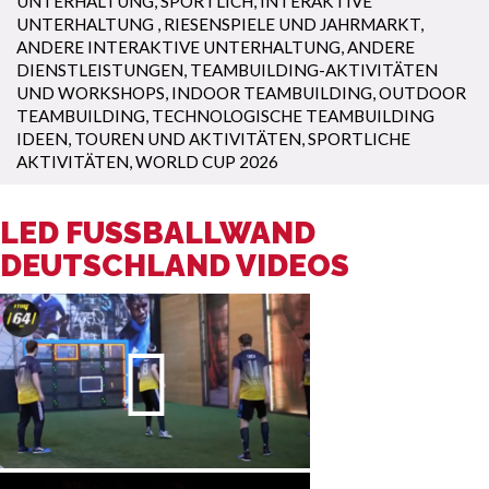
UNTERHALTUNG
,
SPORTLICH
,
INTERAKTIVE
UNTERHALTUNG
,
RIESENSPIELE UND JAHRMARKT
,
ANDERE INTERAKTIVE UNTERHALTUNG
,
ANDERE
DIENSTLEISTUNGEN
,
TEAMBUILDING-AKTIVITÄTEN
UND WORKSHOPS
,
INDOOR TEAMBUILDING
,
OUTDOOR
TEAMBUILDING
,
TECHNOLOGISCHE TEAMBUILDING
IDEEN
,
TOUREN UND AKTIVITÄTEN
,
SPORTLICHE
AKTIVITÄTEN
,
WORLD CUP 2026
LED FUSSBALLWAND D
EUTSCHLAND VIDEOS