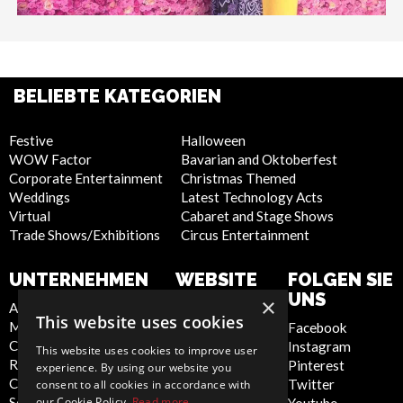
BELIEBTE KATEGORIEN
Festive
Halloween
WOW Factor
Bavarian and Oktoberfest
Corporate Entertainment
Christmas Themed
Weddings
Latest Technology Acts
Virtual
Cabaret and Stage Shows
Trade Shows/Exhibitions
Circus Entertainment
UNTERNEHMEN
WEBSITE
FOLGEN SIE
UNS
×
About Us
Privacy Policy
This website uses cookies
Meet the Team
Cookie Policy
Facebook
Contact Us
Artist Sign Up
Instagram
This website uses cookies to improve user
Report Abuse
Terms and
Pinterest
experience. By using our website you
Compliance Statement -
Conditions
Twitter
consent to all cookies in accordance with
Seafarers
Sitemap
our Cookie Policy.
Read more
Youtube