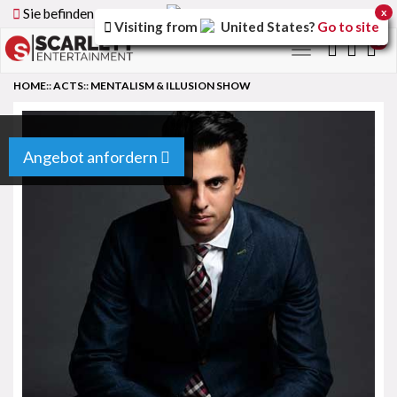
Sie befinden sich auf der
Germany
Version der Website
x
Visiting from
United States
?
Go to site
0
Toggle
navigation
HOME
::
ACTS
::
MENTALISM & ILLUSION SHOW
Angebot anfordern