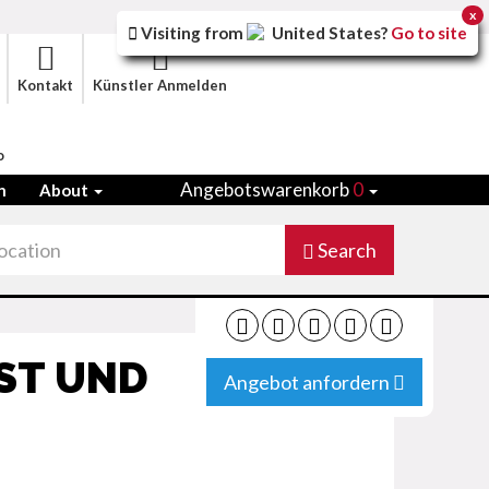
x
Visiting from
United States
?
Go to site
Kontakt
Künstler Anmelden
o
Angebotswarenkorb
0
n
About
Search
ST UND
Angebot anfordern