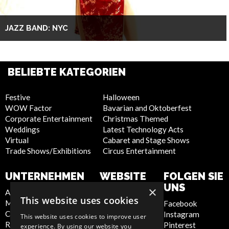
JAZZ BAND: NYC
BELIEBTE KATEGORIEN
Festive
Halloween
WOW Factor
Bavarian and Oktoberfest
Corporate Entertainment
Christmas Themed
Weddings
Latest Technology Acts
Virtual
Cabaret and Stage Shows
Trade Shows/Exhibitions
Circus Entertainment
UNTERNEHMEN
WEBSITE
FOLGEN SIE
UNS
×
About Us
Privacy Policy
This website uses cookies
Meet the Team
Cookie Policy
Facebook
Contact Us
Artist Sign Up
Instagram
This website uses cookies to improve user
Report Abuse
Terms and
Pinterest
experience. By using our website you