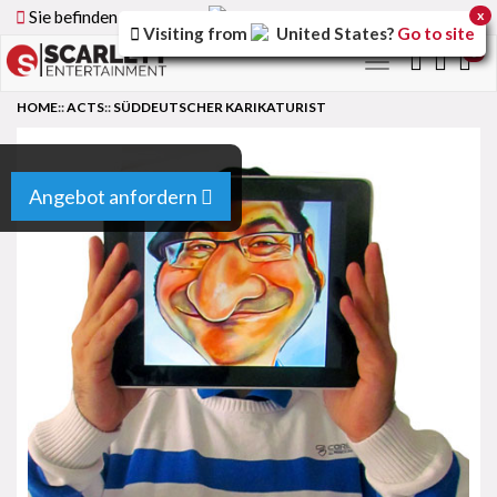
Sie befinden sich auf der
Germany
Version der Website
x
Visiting from
United States
?
Go to site
0
Toggle
navigation
HOME
::
ACTS
::
SÜDDEUTSCHER KARIKATURIST
Angebot anfordern