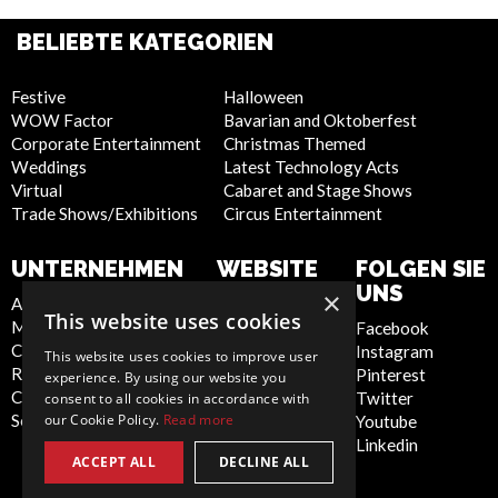
BELIEBTE KATEGORIEN
Festive
Halloween
WOW Factor
Bavarian and Oktoberfest
Corporate Entertainment
Christmas Themed
Weddings
Latest Technology Acts
Virtual
Cabaret and Stage Shows
Trade Shows/Exhibitions
Circus Entertainment
UNTERNEHMEN
WEBSITE
FOLGEN SIE
UNS
×
About Us
Privacy Policy
This website uses cookies
Meet the Team
Cookie Policy
Facebook
Contact Us
Artist Sign Up
Instagram
This website uses cookies to improve user
Report Abuse
Terms and
Pinterest
experience. By using our website you
Compliance Statement -
Conditions
Twitter
consent to all cookies in accordance with
Seafarers
Sitemap
our Cookie Policy.
Read more
Youtube
Linkedin
ACCEPT ALL
DECLINE ALL