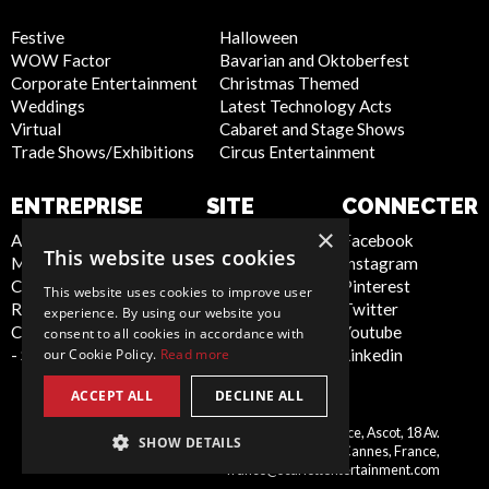
Festive
Halloween
WOW Factor
Bavarian and Oktoberfest
Corporate Entertainment
Christmas Themed
Weddings
Latest Technology Acts
Virtual
Cabaret and Stage Shows
Trade Shows/Exhibitions
Circus Entertainment
ENTREPRISE
SITE
CONNECTER
INTERNET
×
About Us
Facebook
This website uses cookies
Meet the Team
Instagram
Privacy Policy
Contact Us
Pinterest
Cookie Policy
This website uses cookies to improve user
Report Abuse
Twitter
Artist Sign Up
experience. By using our website you
Compliance Statement
Youtube
Terms and
consent to all cookies in accordance with
our Cookie Policy.
Read more
- Seafarers
Linkedin
Conditions
Sitemap
ACCEPT ALL
DECLINE ALL
Scarlett Entertainment France, Ascot, 18 Av.
SHOW DETAILS
France
Montrose, 06400 Cannes, France,
france@scarlettentertainment.com