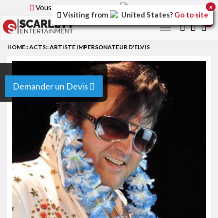
Vous parcourez la version
France
du site.
x
Visiting from
United States
?
Go to site
0
Toggle
navigation
HOME
::
ACTS
::
ARTISTE IMPERSONATEUR D'ELVIS
Demander un Devis