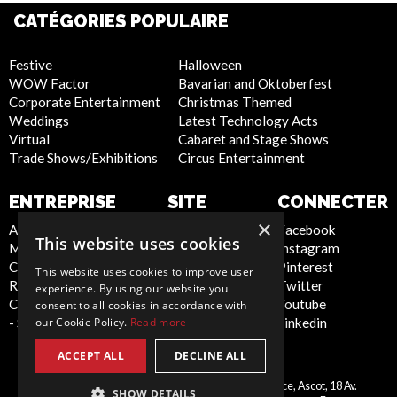
CATÉGORIES POPULAIRE
Festive
Halloween
WOW Factor
Bavarian and Oktoberfest
Corporate Entertainment
Christmas Themed
Weddings
Latest Technology Acts
Virtual
Cabaret and Stage Shows
Trade Shows/Exhibitions
Circus Entertainment
ENTREPRISE
SITE
CONNECTER
INTERNET
×
About Us
Facebook
This website uses cookies
Meet the Team
Instagram
Privacy Policy
Contact Us
Pinterest
Cookie Policy
This website uses cookies to improve user
Report Abuse
Twitter
Artist Sign Up
experience. By using our website you
Compliance Statement
Youtube
Terms and
consent to all cookies in accordance with
- Seafarers
Linkedin
our Cookie Policy.
Read more
Conditions
Sitemap
ACCEPT ALL
DECLINE ALL
Scarlett Entertainment France, Ascot, 18 Av.
SHOW DETAILS