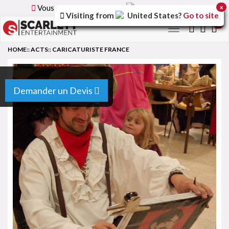
Vous parcourez la version
France
du site.
x
Visiting from
United States
?
Go to site
0
Toggle
navigation
HOME
::
ACTS
::
CARICATURISTE FRANCE
Demander un Devis