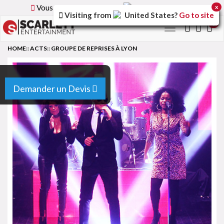
Vous parcourez la version
France
du site.
x
Visiting from
United States
?
Go to site
0
Toggle
navigation
HOME
::
ACTS
::
GROUPE DE REPRISES À LYON
Demander un Devis