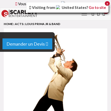
Vous parcourez la version
France
du site.
x
Visiting from
United States
?
Go to site
0
Toggle
navigation
HOME
::
ACTS
::
LOUIS PRIMA JR & BAND
Demander un Devis