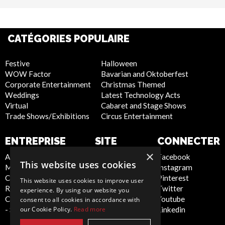
CATÉGORIES POPULAIRE
Festive
Halloween
WOW Factor
Bavarian and Oktoberfest
Corporate Entertainment
Christmas Themed
Weddings
Latest Technology Acts
Virtual
Cabaret and Stage Shows
Trade Shows/Exhibitions
Circus Entertainment
ENTREPRISE
SITE
CONNECTER
INTERNET
×
About Us
Facebook
This website uses cookies
Meet the Team
Instagram
Privacy Policy
Contact Us
Pinterest
Cookie Policy
This website uses cookies to improve user
Report Abuse
Twitter
Artist Sign Up
experience. By using our website you
Compliance Statement
Youtube
Terms and
consent to all cookies in accordance with
our Cookie Policy.
Read more
- Seafarers
Linkedin
Conditions
Sitemap