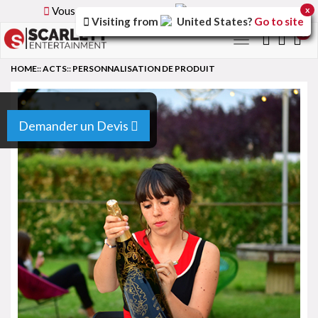
Vous parcourez la version
France
du site.
x
Visiting from
United States
?
Go to site
0
Toggle
navigation
HOME
::
ACTS
::
PERSONNALISATION DE PRODUIT
Demander un Devis