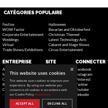
CATÉGORIES POPULAIRE
Festive
Halloween
WOW Factor
Bavarian and Oktoberfest
Corporate Entertainment
Christmas Themed
Weddings
Latest Technology Acts
Virtual
Cabaret and Stage Shows
Trade Shows/Exhibitions
Circus Entertainment
ENTREPRISE
SITE
CONNECTER
INTERNET
×
About Us
Facebook
This website uses cookies
Meet the Team
Instagram
Privacy Policy
Contact Us
Pinterest
Cookie Policy
This website uses cookies to improve user
Report Abuse
Twitter
Artist Sign Up
experience. By using our website you
Compliance Statement
Youtube
Terms and
consent to all cookies in accordance with
- Seafarers
Linkedin
our Cookie Policy.
Read more
Conditions
Sitemap
ACCEPT ALL
DECLINE ALL