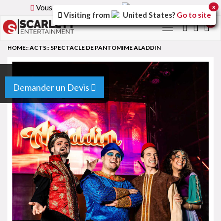
Vous parcourez la version
France
du site.
x
Visiting from
United States
?
Go to site
0
Toggle
navigation
HOME
::
ACTS
::
SPECTACLE DE PANTOMIME ALADDIN
Demander un Devis