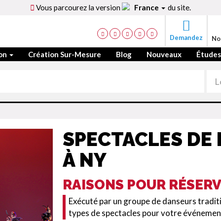
Vous parcourez la version
France
du site.
Demandez
No
ion
Création Sur-Mesure
Blog
Nouveaux
Études
SPECTACLES DE
À NY
RAISONS POUR RÉSER
Exécuté par un groupe de danseurs traditi
types de spectacles pour votre événemen