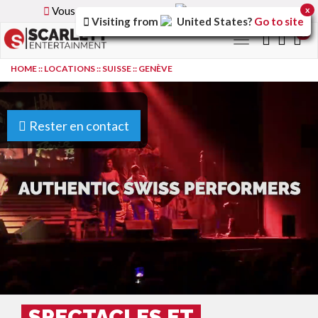
Vous parcourez la version
France
du site.
x
Visiting from
United States
?
Go to site
0
Toggle
navigation
HOME
::
LOCATIONS
::
SUISSE
::
GENÈVE
Rester en contact
SPECTACLES ET